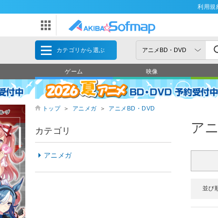
利用規
カテゴリから選ぶ
ゲーム
映像
トップ
＞
アニメガ
＞
アニメBD・DVD
アニ
カテゴリ
アニメガ
並び