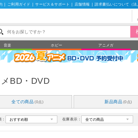
約
|
ご利用ガイド
|
サービス＆サポート
|
店舗情報
|
請求書払いについて（法
音楽
ホビー
アニメガ
メBD・DVD
全ての商品
新品商品
(0点)
(0点)
順：
在庫表示：