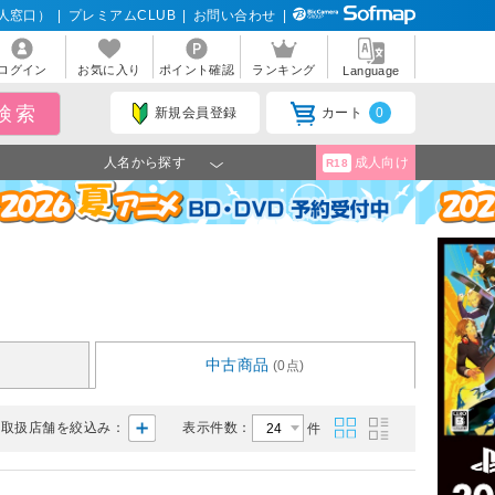
人窓口）
|
プレミアムCLUB
|
お問い合わせ
|
ログイン
お気に入り
ポイント確認
ランキング
Language
新規会員登録
カート
0
人名から探す
成人向け
R18
中古商品
(0点)
取扱店舗を絞込み：
表示件数：
件