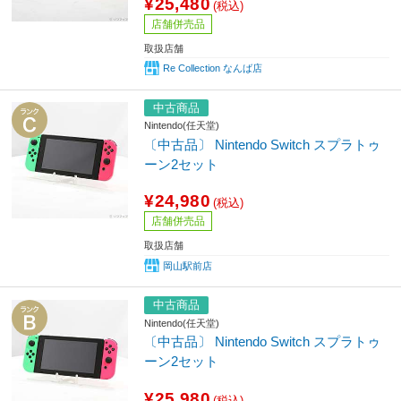
¥25,480
(税込)
店舗併売品
取扱店舗
Re Collection なんば店
中古商品
Nintendo(任天堂)
〔中古品〕 Nintendo Switch スプラトゥ
ーン2セット
¥24,980
(税込)
店舗併売品
取扱店舗
岡山駅前店
中古商品
Nintendo(任天堂)
〔中古品〕 Nintendo Switch スプラトゥ
ーン2セット
¥25,980
(税込)