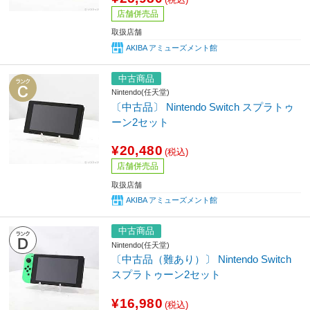
店舗併売品
取扱店舗
AKIBA アミューズメント館
中古商品
Nintendo(任天堂)
〔中古品〕 Nintendo Switch スプラトゥ
ーン2セット
¥20,480
(税込)
店舗併売品
取扱店舗
AKIBA アミューズメント館
中古商品
Nintendo(任天堂)
〔中古品（難あり）〕 Nintendo Switch
スプラトゥーン2セット
¥16,980
(税込)