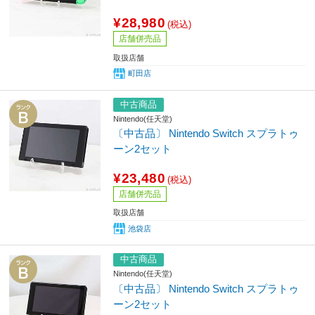
¥28,980
(税込)
店舗併売品
取扱店舗
町田店
中古商品
Nintendo(任天堂)
〔中古品〕 Nintendo Switch スプラトゥ
ーン2セット
¥23,480
(税込)
店舗併売品
取扱店舗
池袋店
中古商品
Nintendo(任天堂)
〔中古品〕 Nintendo Switch スプラトゥ
ーン2セット