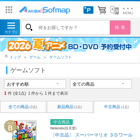
トップ
＞
ゲーム
＞
ゲームソフト
ゲームソフト
1
件 (全1点)
1
件から
1
件まで表示
全ての商品
新品商品
中古商品
(2点)
(1点)
(1点)
中古商品
Nintendo(任天堂)
〔中古品〕 スーパーマリオ ３Ｄワール