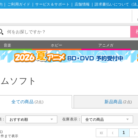
約
|
ご利用ガイド
|
サービス＆サポート
|
店舗情報
|
請求書払いについて（法
音楽
ホビー
アニメガ
ームソフト
全ての商品
新品商品
(2点)
(2点)
順：
在庫表示：
点)
1
件まで表示