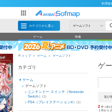
利用規
カテゴリから選ぶ
ゲーム
映像
トップ
＞
ゲーム
＞
ゲームソフト
ゲ
カテゴリ
ゲーム
ゲームソフト
ニンテンドー スイッチ（Nintendo
Switch）
(1)
並び
PS4（プレイステーション4）
(1)
2
件 (全2
1
件から
2