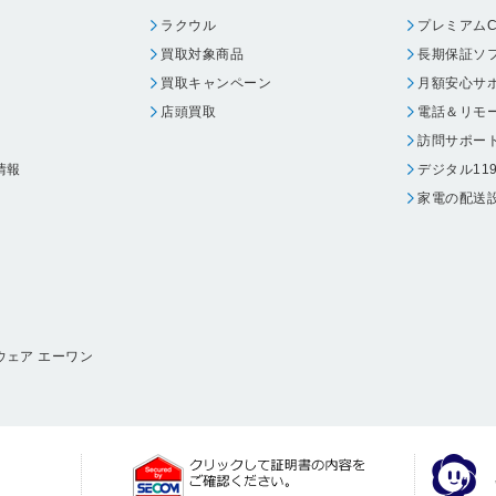
ラクウル
プレミアムC
買取対象商品
長期保証ソ
買取キャンペーン
月額安心サ
店頭買取
電話＆リモ
訪問サポー
情報
デジタル11
家電の配送
ウェア エーワン