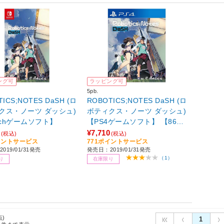
ング可
ラッピング可
5pb.
ICS;NOTES DaSH (ロ
ROBOTICS;NOTES DaSH (ロ
クス・ノーツ ダッシュ)
ボティクス・ノーツ ダッシュ)
tchゲームソフト】
【PS4ゲームソフト】 【86
4】
¥7,710
(税込)
(税込)
イントサービス
771ポイントサービス
019/01/31発売
発売日：2019/01/31発売
（1）
り
在庫限り
点)
1