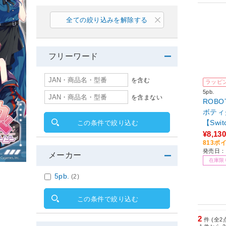
全ての絞り込みを解除する
フリーワード
を含む
ラッピ
5pb.
を含まない
ROBOT
ボティ
【Swi
この条件で絞り込む
¥8,130
813ポ
発売日：2
メーカー
在庫限
5pb.
(2)
この条件で絞り込む
2
件 (全2