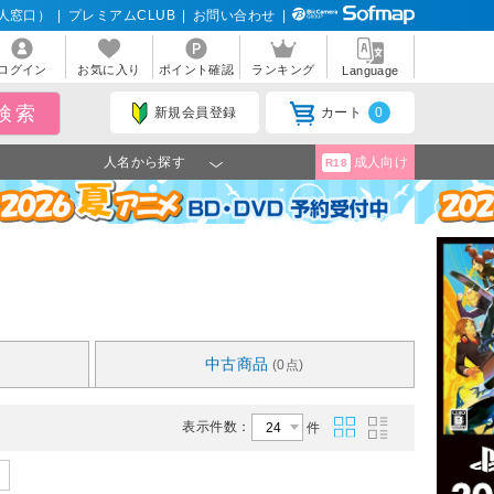
人窓口）
|
プレミアムCLUB
|
お問い合わせ
|
ログイン
お気に入り
ポイント確認
ランキング
Language
新規会員登録
カート
0
人名から探す
成人向け
R18
中古商品
(0点)
表示件数：
件