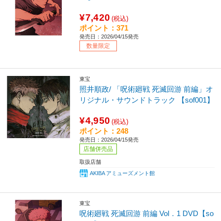
¥7,420
(税込)
ポイント：371
発売日：2026/04/15発売
数量限定
東宝
照井順政/ 「呪術廻戦 死滅回游 前編」オ
リジナル・サウンドトラック 【sof001】
¥4,950
(税込)
ポイント：248
発売日：2026/04/15発売
店舗併売品
取扱店舗
AKIBA アミューズメント館
東宝
呪術廻戦 死滅回游 前編 Vol．1 DVD【so