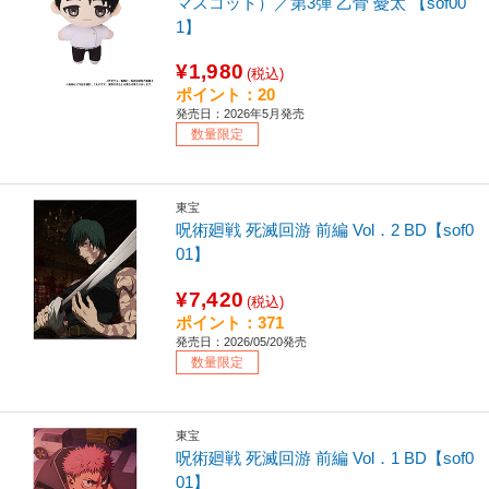
マスコット）／第3弾 乙骨 憂太 【sof00
1】
¥1,980
(税込)
ポイント：20
発売日：2026年5月発売
数量限定
東宝
呪術廻戦 死滅回游 前編 Vol．2 BD【sof0
01】
¥7,420
(税込)
ポイント：371
発売日：2026/05/20発売
数量限定
東宝
呪術廻戦 死滅回游 前編 Vol．1 BD【sof0
01】