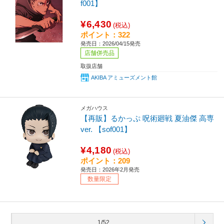
f001】
¥6,430
(税込)
ポイント：322
発売日：2026/04/15発売
店舗併売品
取扱店舗
AKIBA アミューズメント館
メガハウス
【再販】るかっぷ 呪術廻戦 夏油傑 高専
ver. 【sof001】
¥4,180
(税込)
ポイント：209
発売日：2026年2月発売
数量限定
1/52