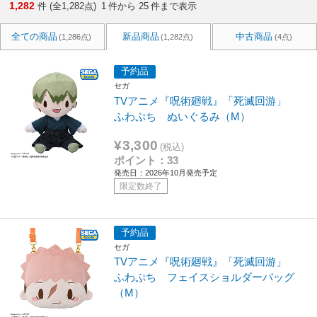
1,282
件 (全1,282点)
1
件から
25
件まで表示
全ての商品
新品商品
中古商品
(1,286点)
(1,282点)
(4点)
予約品
セガ
TVアニメ『呪術廻戦』「死滅回游」
ふわぷち ぬいぐるみ（M）
¥3,300
(税込)
ポイント：33
発売日：2026年10月発売予定
限定数終了
予約品
セガ
TVアニメ『呪術廻戦』「死滅回游」
ふわぷち フェイスショルダーバッグ
（M）