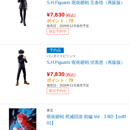
S.H.Figuarts 呪術廻戦 五条悟（再販版）
¥7,830
(税込)
ポイント：79
発売日：2026年12月発売予定
限定予約中
予約品
バンダイスピリッツ
S.H.Figuarts 呪術廻戦 伏黒恵（再販版）
¥7,830
(税込)
ポイント：79
発売日：2026年11月発売予定
限定予約中
東宝
呪術廻戦 死滅回游 前編 Vol．3 BD【sof0
01】