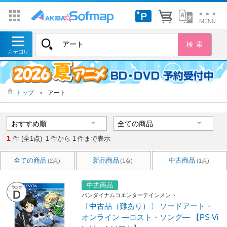
トップ
＞
アート
1
件 (全1点)
1
件から
1
件まで表示
全ての商品
新品商品
中古商品
(2点)
(1点)
(1点)
中古商品
バンダイナムコエンターテインメント
〔中古品（難あり）〕 ソードアート・
オンライン ―ロスト・ソング― 【PS Vi