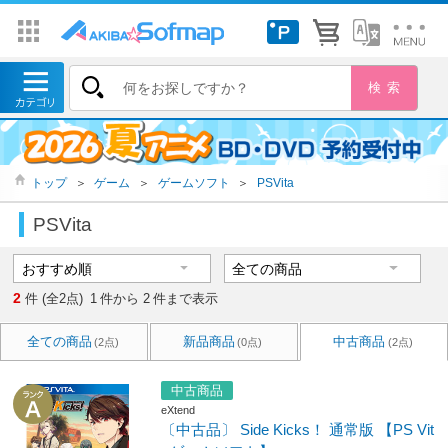
トップ
＞
ゲーム
＞
ゲームソフト
＞
PSVita
PSVita
2
件 (全2点)
1
件から
2
件まで表示
全ての商品
新品商品
中古商品
(2点)
(0点)
(2点)
中古商品
eXtend
〔中古品〕 Side Kicks！ 通常版 【PS Vit