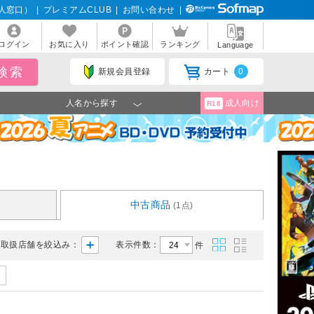
人窓口）
|
プレミアムCLUB
|
お問い合わせ
|
ログイン
お気に入り
ポイント確認
ランキング
Language
新規会員登録
カート
0
人名から探す
成人向け
R18
中古商品
(1点)
取扱店舗を絞込み：
表示件数：
件