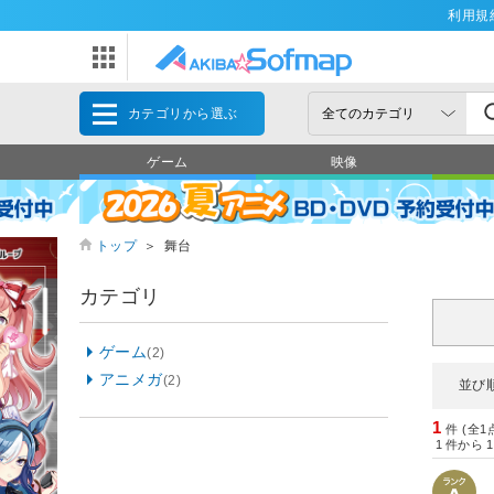
利用規
カテゴリから選ぶ
ゲーム
映像
トップ
＞
舞台
カテゴリ
ゲーム
(2)
アニメガ
(2)
並び
1
件 (全1
1
件から
1