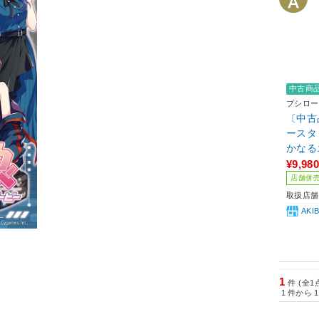
中古商
ブシロー
〔中古
ースタ
かなる
イトED
¥9,980
店舗併
取扱店舗
AK
1
件 (全1
1
件から
1