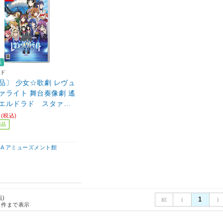
品
ド
品〕 少女☆歌劇 レヴュ
ァライト 舞台奏像劇 遙
エルドラド スタァラ
ITION
(税込)
売品
IBA アミューズメント館
点)
1
件まで表示