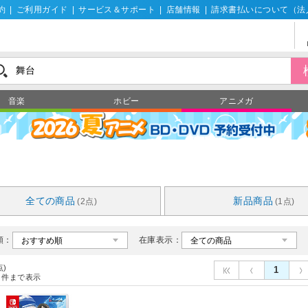
約
|
ご利用ガイド
|
サービス＆サポート
|
店舗情報
|
請求書払いについて（法
音楽
ホビー
アニメガ
全ての商品
新品商品
(2点)
(1点)
順：
在庫表示：
点)
1
件まで表示