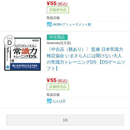
¥55
(税込)
店舗併売品
取扱店舗
AKIBA アミューズメント館
中古商品
Nintendo(任天堂)
〔中古品（難あり）〕 監修 日本常識力
検定協会 いまさら人には聞けない大人
の常識力トレーニングDS 【DSゲームソ
フト】
¥55
(税込)
店舗併売品
取扱店舗
なんば店
1/1