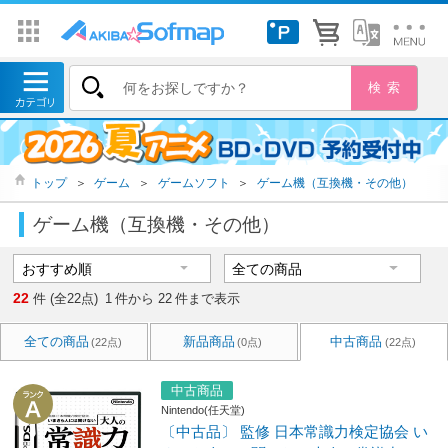
トップ
＞
ゲーム
＞
ゲームソフト
＞
ゲーム機（互換機・その他）
ゲーム機（互換機・その他）
22
件 (全22点)
1
件から
22
件まで表示
全ての商品
新品商品
中古商品
(22点)
(0点)
(22点)
中古商品
Nintendo(任天堂)
〔中古品〕 監修 日本常識力検定協会 い