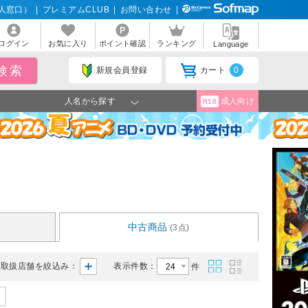
人窓口）
|
プレミアムCLUB
|
お問い合わせ
|
ログイン
お気に入り
ポイント確認
ランキング
Language
新規会員登録
カート
0
人名から探す
成人向け
R18
中古商品
(3点)
取扱店舗を絞込み：
表示件数：
件