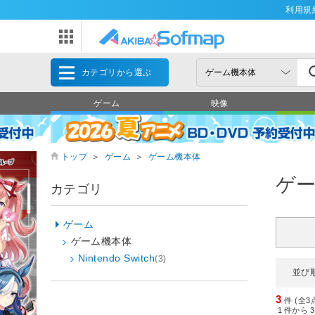
利用規
カテゴリから選ぶ
ゲーム
映像
トップ
＞
ゲーム
＞
ゲーム機本体
ゲ
カテゴリ
ゲーム
ゲーム機本体
Nintendo Switch
(3)
並び
3
件 (全3
1
件から
3