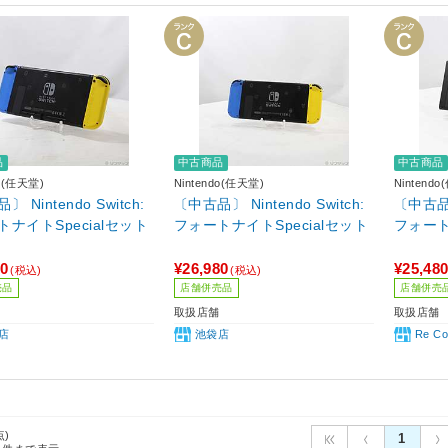
品
中古商品
中古商品
do(任天堂)
Nintendo(任天堂)
Nintend
 Nintendo Switch:
〔中古品〕 Nintendo Switch:
〔中古品〕 
ナイトSpecialセット
フォートナイトSpecialセット
フォート
80
¥26,980
¥25,48
(税込)
(税込)
売品
店舗併売品
店舗併売
取扱店舗
取扱店舗
店
池袋店
Re C
点)
1