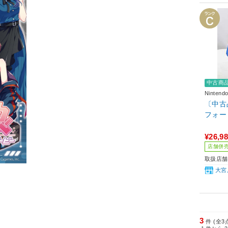
中古商
Ninten
〔中古品〕
フォート
¥26,9
店舗併
取扱店舗
大宮
3
件 (全3