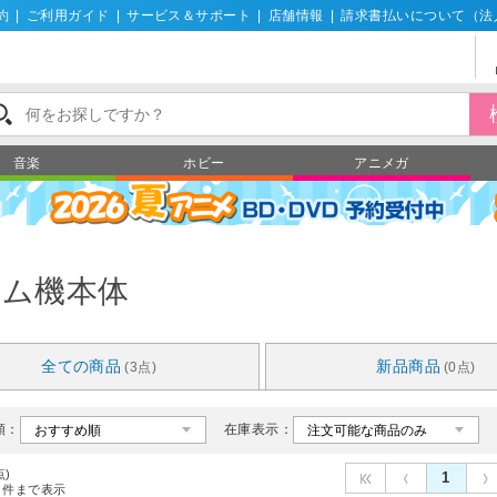
約
|
ご利用ガイド
|
サービス＆サポート
|
店舗情報
|
請求書払いについて（法
音楽
ホビー
アニメガ
ーム機本体
全ての商品
新品商品
(3点)
(0点)
順：
在庫表示：
点)
1
件まで表示