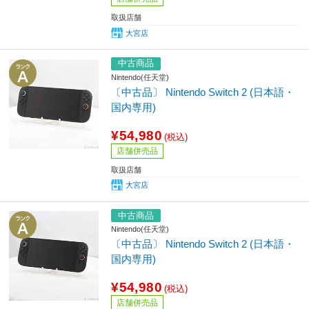
取扱店舗
大宮店
中古商品
Nintendo(任天堂)
〔中古品〕 Nintendo Switch 2 (日本語・
国内専用)
¥54,980
(税込)
店舗併売品
取扱店舗
大宮店
中古商品
Nintendo(任天堂)
〔中古品〕 Nintendo Switch 2 (日本語・
国内専用)
¥54,980
(税込)
店舗併売品