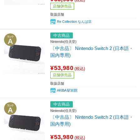
店舗併売品
取扱店舗
Re Collection なんば店
中古商品
Nintendo(任天堂)
〔中古品〕 Nintendo Switch 2 (日本語・
国内専用)
¥53,980
(税込)
店舗併売品
取扱店舗
AKIBA 駅前館
中古商品
Nintendo(任天堂)
〔中古品〕 Nintendo Switch 2 (日本語・
国内専用)
¥53,980
(税込)