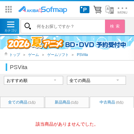
トップ
＞
ゲーム
＞
ゲームソフト
＞
PSVita
PSVita
全ての商品
新品商品
中古商品
(1点)
(1点)
(0点)
該当商品がありませんでした。