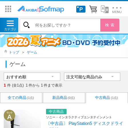
トップ
＞
ゲーム
ゲーム
1
件 (全1点)
1
件から
1
件まで表示
全ての商品
新品商品
中古商品
(1点)
(0点)
(1点)
中古商品
ソニー・インタラクティブエンタテインメント
〔中古品〕 PlayStation5 ディスクドライ