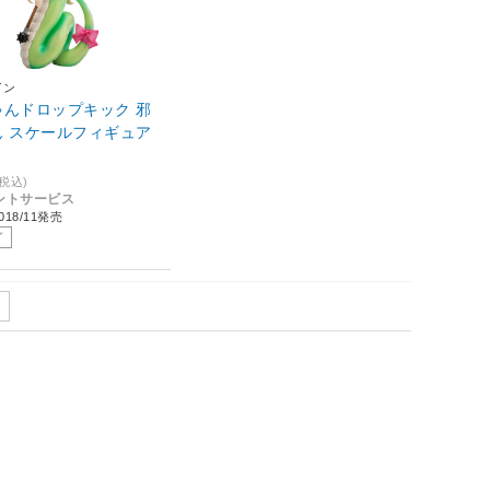
イン
ゃんドロップキック 邪
ん スケールフィギュア
(税込)
イントサービス
18/11発売
了