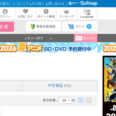
人窓口）
|
プレミアムCLUB
|
お問い合わせ
|
ログイン
お気に入り
ポイント確認
ランキング
Language
新規会員登録
カート
0
人名から探す
成人向け
R18
中古商品
(0点)
表示件数：
件