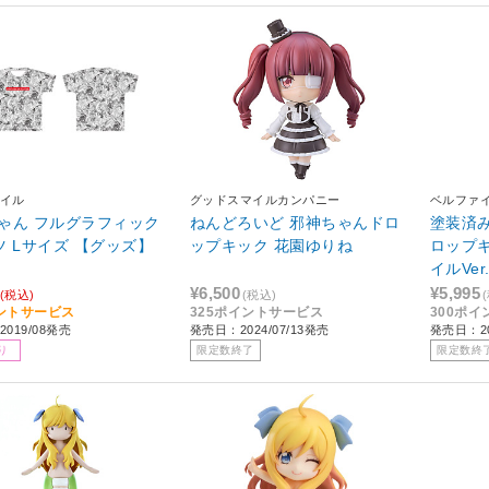
イル
グッドスマイルカンパニー
ベルファ
ゃん フルグラフィック
ねんどろいど 邪神ちゃんドロ
塗装済
ツ Lサイズ 【グッズ】
ップキック 花園ゆりね
ロップキ
】
イルVer
¥6,500
¥5,995
(税込)
(税込)
ントサービス
325ポイントサービス
300ポ
019/08発売
発売日：2024/07/13発売
発売日：20
り
限定数終了
限定数終