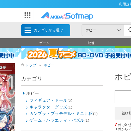
利用規
カテゴリから選ぶ
ゲーム
映像
トップ
＞
ホビー
ホ
カテゴリ
ホビー
フィギュア・ドール
(5)
キャラクターグッズ
(1)
並び
ガンプラ・プラモデル・ミニ四駆
(1)
ゲーム・バラエティ・パズル
(1)
7
件 (全7
1
件から
7