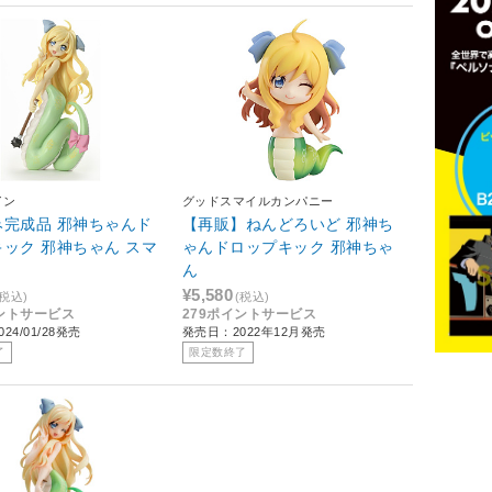
イン
グッドスマイルカンパニー
み完成品 邪神ちゃんド
【再販】ねんどろいど 邪神ち
ック 邪神ちゃん スマ
ゃんドロップキック 邪神ちゃ
.
ん
¥5,580
(税込)
(税込)
イントサービス
279ポイントサービス
24/01/28発売
発売日：2022年12月発売
了
限定数終了