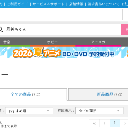
約
|
ご利用ガイド
|
サービス＆サポート
|
店舗情報
|
請求書払いについて（法
音楽
ホビー
アニメガ
ビー
全ての商品
新品商品
(7点)
(7点)
順：
在庫表示：
点)
1
件まで表示