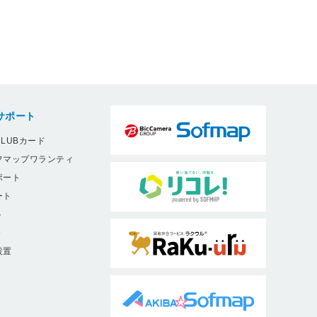
サポート
LUBカード
フマップワランティ
ポート
ート
ト
9
設置