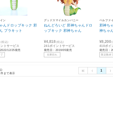
イン
グッドスマイルカンパニー
ベルファ
ゃんドロップキック 邪
ねんどろいど 邪神ちゃんドロ
邪神ち
ん プラキット
ップキック 邪神ちゃん
神ちゃ
¥4,818
¥8,200
(税込)
(税込)
イントサービス
241ポイントサービス
410ポ
022/12/25発売
発売日：2019/05発売
発売日：20
終了
在庫切れ
限定数終
点)
1
件まで表示