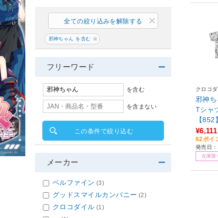
全ての絞り込みを解除する
邪神ちゃん を含む
フリーワード
クロコダ
を含む
邪神ち
を含まない
Tシャ
【852
¥6,111
この条件で絞り込む
62ポイ
発売日：2
在庫限
メーカー
ベルファイン
(3)
グッドスマイルカンパニー
(2)
クロコダイル
(1)