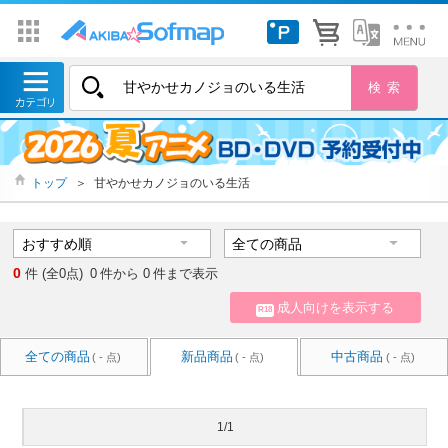
トップ
＞
甘やかせカノジョのいる生活
0
件 (全0点)
0
件から
0
件まで表示
成人向けを表示する
R18
全ての商品
新品商品
中古商品
( - 点)
( - 点)
( - 点)
1/1