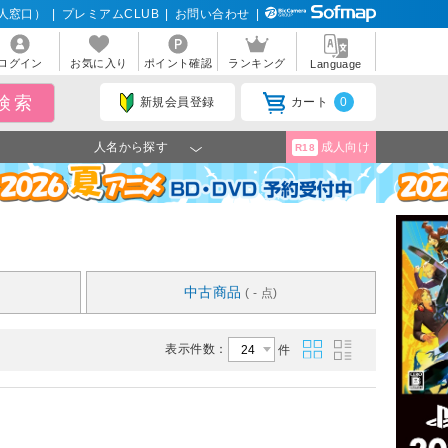
人窓口）
|
プレミアムCLUB
|
お問い合わせ
|
ログイン
お気に入り
ポイント確認
ランキング
Language
新規会員登録
カート
0
人名から探す
成人向け
R18
中古商品
( - 点)
表示件数：
件