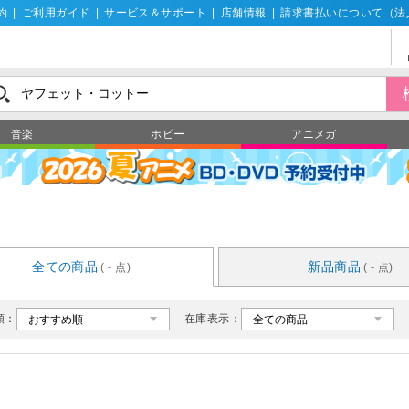
約
|
ご利用ガイド
|
サービス＆サポート
|
店舗情報
|
請求書払いについて（法
音楽
ホビー
アニメガ
全ての商品
新品商品
( - 点)
( - 点)
順：
在庫表示：