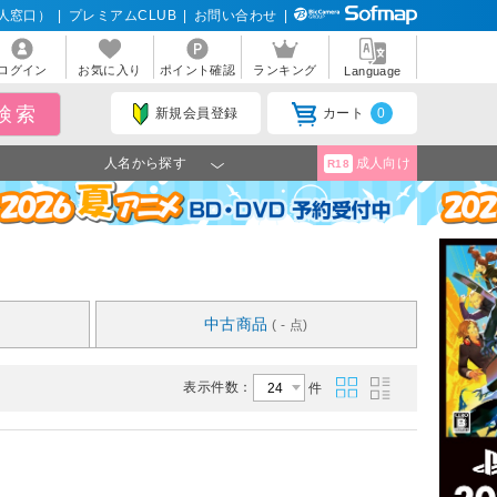
人窓口）
|
プレミアムCLUB
|
お問い合わせ
|
ログイン
お気に入り
ポイント確認
ランキング
Language
新規会員登録
カート
0
人名から探す
成人向け
R18
中古商品
( - 点)
表示件数：
件