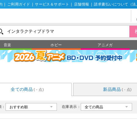
約
|
ご利用ガイド
|
サービス＆サポート
|
店舗情報
|
請求書払いについて（法
音楽
ホビー
アニメガ
全ての商品
新品商品
( - 点)
( - 点)
順：
在庫表示：