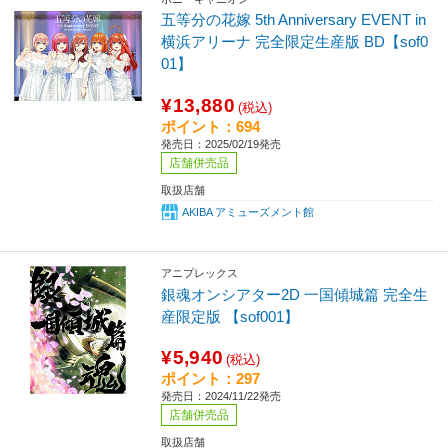
五等分の花嫁 5th Anniversary EVENT in
横浜アリーナ 完全限定生産版 BD【sof0
01】
¥13,880
(税込)
ポイント：694
発売日：2025/02/19発売
店舗併売品
取扱店舗
AKIBA アミューズメント館
アニプレックス
銀魂オンシアター2D 一国傾城篇 完全生
産限定版 【sof001】
¥5,940
(税込)
ポイント：297
発売日：2024/11/22発売
店舗併売品
取扱店舗