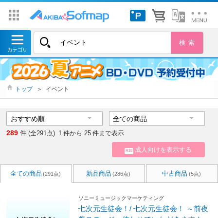
トップ
＞
イベント
289
件 (全291点)
1
件から
25
件まで表示
成人向けを表示する
R18
全ての商品
新品商品
中古商品
(291点)
(286点)
(5点)
ソニーミュージックマーケティング
七次元生徒会！/ 七次元生徒会！ ～前夜