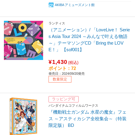
AKIBA アミューズメント館
ランティス
（アニメーション）/ 「LoveLive！ Serie
s Asia Tour 2024 ～みんなで叶える物語
～」テーマソングCD「Bring the LOV
E！」 【sof001】
¥1,430
(税込)
ポイント：72
発売日：2024/09/20発売
数量限定
ラッピング可
バンダイナムコフィルムワークス
『機動戦士ガンダム 水星の魔女』フェ
ス ～アスティカシア全校集会～（特装
限定版） BD