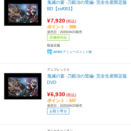
鬼滅の宴 -刀鍛冶の里編- 完全生産限定版
BD【sof001】
¥7,920
(税込)
ポイント：396
発売日：2025/04/23発売
店舗併売品
取扱店舗
AKIBA アミューズメント館
アニプレックス
鬼滅の宴 ‐刀鍛冶の里編- 完全生産限定版
DVD
¥6,930
(税込)
ポイント：347
発売日：2025/04/23発売
お取り寄せ
ポニーキャニオン