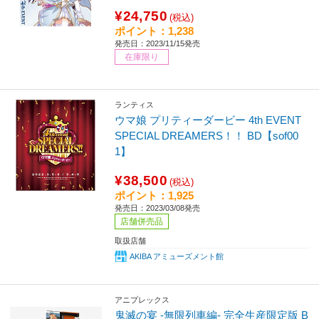
¥24,750
(税込)
ポイント：1,238
発売日：2023/11/15発売
在庫限り
ランティス
ウマ娘 プリティーダービー 4th EVENT
SPECIAL DREAMERS！！ BD【sof00
1】
¥38,500
(税込)
ポイント：1,925
発売日：2023/03/08発売
店舗併売品
取扱店舗
AKIBA アミューズメント館
アニプレックス
鬼滅の宴 -無限列車編- 完全生産限定版 B