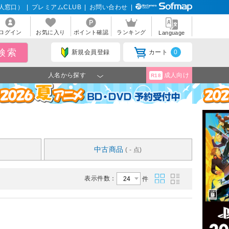
人窓口）
|
プレミアムCLUB
|
お問い合わせ
|
ログイン
お気に入り
ポイント確認
ランキング
Language
新規会員登録
カート
0
人名から探す
成人向け
R18
中古商品
( - 点)
表示件数：
件