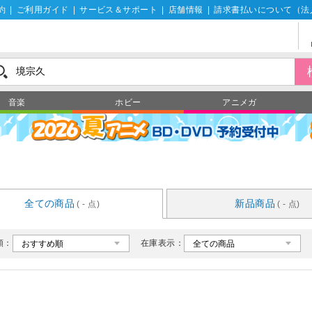
約
|
ご利用ガイド
|
サービス＆サポート
|
店舗情報
|
請求書払いについて（法
音楽
ホビー
アニメガ
全ての商品
新品商品
( - 点)
( - 点)
順：
在庫表示：