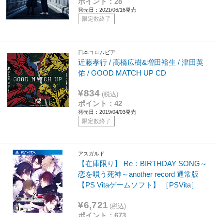
ポイント：28
発売日：2021/06/16発売
限定数終了
日本コロムビア
近藤孝行 / 高橋広樹&増田裕生 / 津田英
佑 / GOOD MATCH UP CD
¥834
(税込)
ポイント：42
発売日：2019/04/03発売
限定数終了
アスガルド
【在庫限り】 Re：BIRTHDAY SONG～
恋を唄う死神～another record 通常版
【PS Vitaゲームソフト】 ［PSVita］
¥6,721
(税込)
ポイント：673