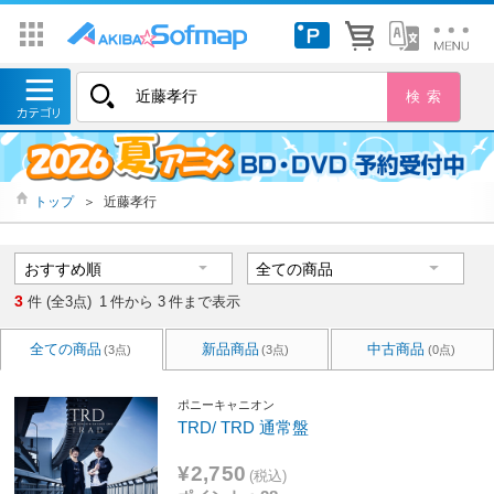
トップ
＞
近藤孝行
3
件 (全3点)
1
件から
3
件まで表示
全ての商品
新品商品
中古商品
(3点)
(3点)
(0点)
ポニーキャニオン
TRD/ TRD 通常盤
¥2,750
(税込)