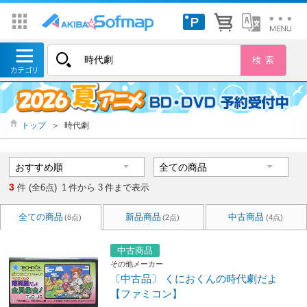
トップ
＞
時代劇
3
件 (全6点)
1
件から
3
件まで表示
全ての商品
新品商品
中古商品
(6点)
(2点)
(4点)
中古商品
その他メーカー
〔中古品〕 くにおくんの時代劇だよ
【ファミコン】