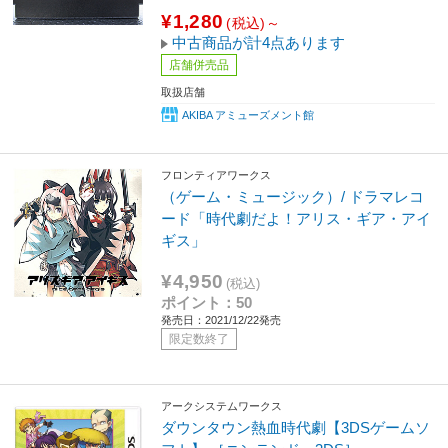
¥1,280
(税込)～
中古商品が計4点あります
店舗併売品
取扱店舗
AKIBA アミューズメント館
フロンティアワークス
（ゲーム・ミュージック）/ ドラマレコ
ード「時代劇だよ！アリス・ギア・アイ
ギス」
¥4,950
(税込)
ポイント：50
発売日：2021/12/22発売
限定数終了
アークシステムワークス
ダウンタウン熱血時代劇【3DSゲームソ