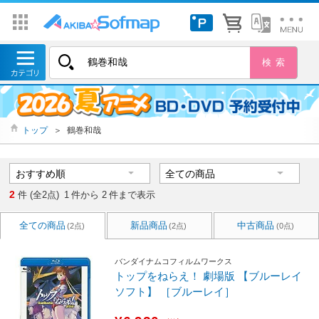
トップ
＞
鶴巻和哉
2
件 (全2点)
1
件から
2
件まで表示
全ての商品
新品商品
中古商品
(2点)
(2点)
(0点)
バンダイナムコフィルムワークス
トップをねらえ！ 劇場版 【ブルーレイ
ソフト】 ［ブルーレイ］