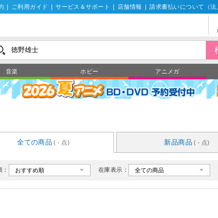
約
|
ご利用ガイド
|
サービス＆サポート
|
店舗情報
|
請求書払いについて（法
音楽
ホビー
アニメガ
全ての商品
新品商品
( - 点)
( - 点)
順：
在庫表示：