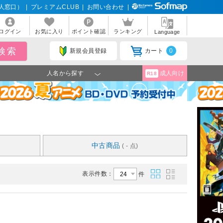
人窓口）
|
プレミアムCLUB
|
お問い合わせ
|
ログイン
お気に入り
ポイント確認
ランキング
Language
新規会員登録
カート
0
人名から探す
成人向け
R18
中古商品
( - 点)
表示件数：
件