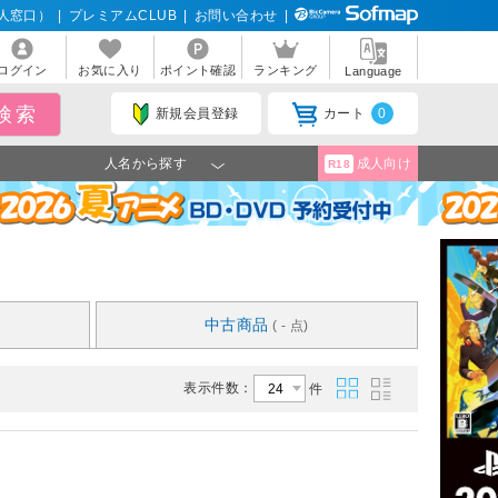
人窓口）
|
プレミアムCLUB
|
お問い合わせ
|
ログイン
お気に入り
ポイント確認
ランキング
Language
新規会員登録
カート
0
人名から探す
成人向け
R18
中古商品
( - 点)
表示件数：
件