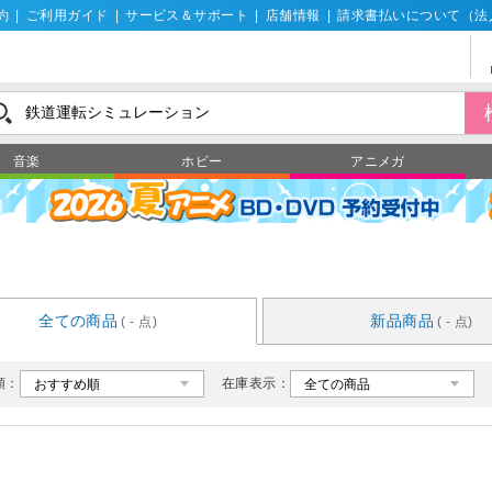
約
|
ご利用ガイド
|
サービス＆サポート
|
店舗情報
|
請求書払いについて（法
音楽
ホビー
アニメガ
全ての商品
新品商品
( - 点)
( - 点)
順：
在庫表示：