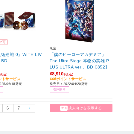
グ可
東宝
廻戦 0」WITH LIV
「僕のヒーローアカデミア」
 BD
The Ultra Stage 本物の英雄 P
LUS ULTRA ver． BD【852】
¥8,910
(税込)
(税込)
イントサービス
446ポイントサービス
25/06/18発売
発売日：2022/04/20発売
在庫限り
6
7
成人向けを表示する
R18