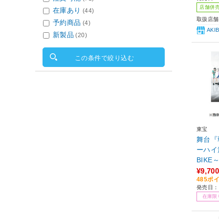
店舗併
在庫あり
(44)
取扱店舗
予約商品
(4)
AK
新製品
(20)
この条件で絞り込む
東宝
舞台『
ーハイ篇
BIKE
¥9,700
485ポ
発売日：2
在庫限