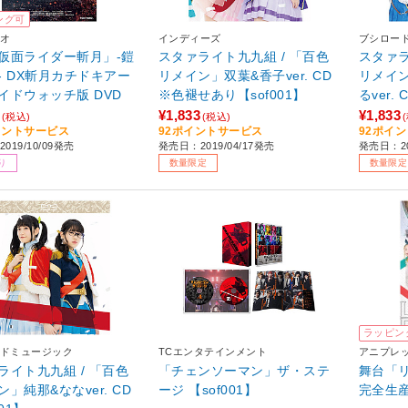
ング可
オ
インディーズ
ブシロー
仮面ライダー斬月」-鎧
スタァライト九九組 / 「百色
スタァラ
- DX斬月カチドキアー
リメイン」双葉&香子ver. CD
リメイ
イドウォッチ版 DVD
※色褪せあり【sof001】
るver. 
¥1,833
¥1,833
(税込)
(税込)
イントサービス
92ポイントサービス
92ポイ
019/10/09発売
発売日：2019/04/17発売
発売日：20
り
数量限定
数量限定
ラッピン
ドミュージック
TCエンタテインメント
アニプレ
ライト九九組 / 「百色
「チェンソーマン」ザ・ステ
舞台「
」純那&ななver. CD
ージ 【sof001】
完全生産