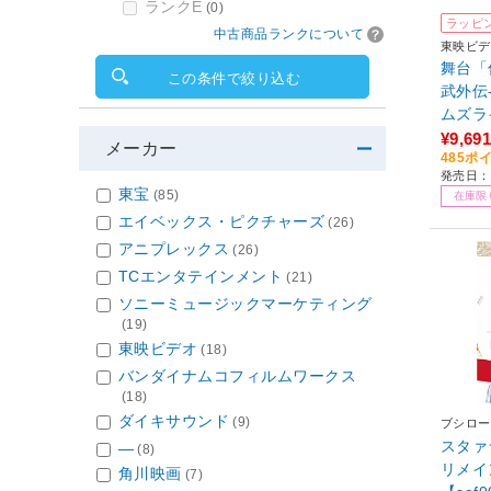
ランクE
(0)
ラッピ
中古商品ランクについて
東映ビデ
舞台「
この条件で絞り込む
武外伝
ムズラ
¥9,691
メーカー
485ポ
発売日：2
東宝
(85)
在庫限
エイベックス・ピクチャーズ
(26)
アニプレックス
(26)
TCエンタテインメント
(21)
ソニーミュージックマーケティング
(19)
東映ビデオ
(18)
バンダイナムコフィルムワークス
(18)
ダイキサウンド
(9)
ブシロー
スタァ
―
(8)
リメイン
角川映画
(7)