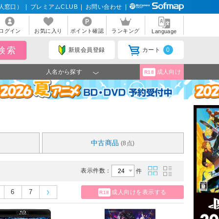
人窓口）
|
プレミアムCLUB
|
お問い合わせ
|
ログイン
お気に入り
ポイント確認
ランキング
Language
新規会員登録
カート
0
人名から探す
成人向け
R18
中古商品
(8点)
表示件数：
件
6
7
成人向けを表示する
R18