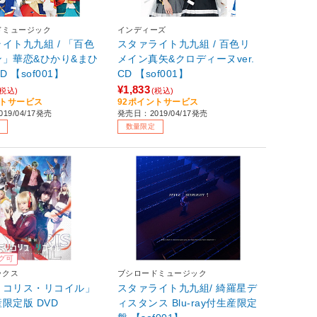
ドミュージック
インディーズ
イト九九組 / 「百色
スタァライト九九組 / 百色リ
ン」華恋&ひかり&まひ
メイン真矢&クロディーヌver.
CD 【sof001】
CD 【sof001】
¥1,833
(税込)
(税込)
ントサービス
92ポイントサービス
19/04/17発売
発売日：2019/04/17発売
数量限定
グ可
ックス
ブシロードミュージック
リコリス・リコイル」
スタァライト九九組/ 綺羅星デ
限定版 DVD
ィスタンス Blu-ray付生産限定