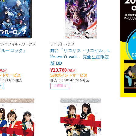
ナムコフィルムワークス
アニプレックス
ブルーロック』
舞台「リコリス・リコイル」L
ife won’t wait． 完全生産限定
版 BD
¥10,780
(税込)
(税込)
イントサービス
539ポイントサービス
23/11/22発売
発売日：2024/12/25発売
せ
在庫限り