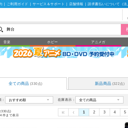
約
|
ご利用ガイド
|
サービス＆サポート
|
店舗情報
|
請求書払いについて（法
音楽
ホビー
アニメガ
全ての商品
新品商品
(330点)
(322点)
順：
在庫表示：
全330点)
1
2
3
4
5
4
件まで表示