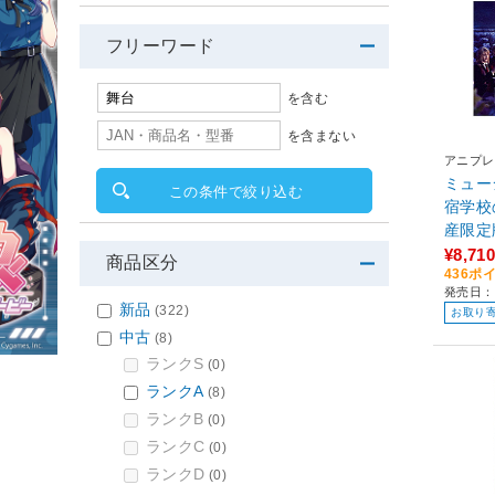
フリーワード
を含む
を含まない
アニプレ
ミュー
この条件で絞り込む
宿学校
産限定
¥8,710
商品区分
436ポ
発売日：2
新品
(322)
お取り
中古
(8)
ランクS
(0)
ランクA
(8)
ランクB
(0)
ランクC
(0)
ランクD
(0)