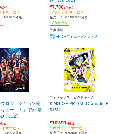
盤 【sof001】
¥7,700
(税込)
(税込)
イントサービス
77ポイントサービス
23/07/05発売
発売日：2023/02/22発売
店舗併売品
取扱店舗
AKIBA アミューズメント館
エイベックス・ピクチャーズ
ープロジェクション演
KING OF PRISM -Dramatic P
イキュー！！」“頂の景
RISM．1-
BD【852】
¥10,690
(税込)
(税込)
イントサービス
535ポイントサービス
21/09/22発売
発売日：2025/03/19発売