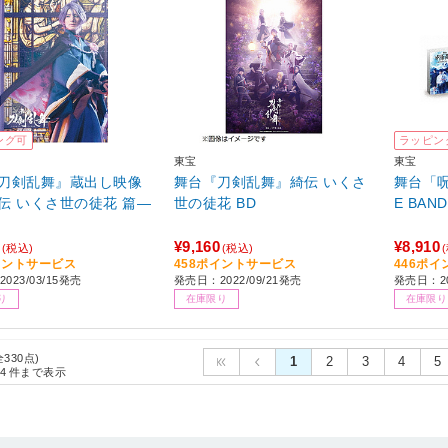
ング可
ラッピン
東宝
東宝
刀剣乱舞』蔵出し映像
舞台『刀剣乱舞』綺伝 いくさ
舞台「呪術
伝 いくさ世の徒花 篇―
世の徒花 BD
E BAND
¥9,160
¥8,910
(税込)
(税込)
イントサービス
458ポイントサービス
446ポ
023/03/15発売
発売日：2022/09/21発売
発売日：20
り
在庫限り
在庫限り
全330点)
1
2
3
4
5
4
件まで表示