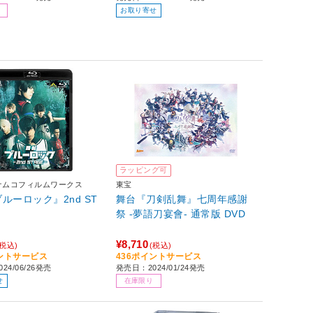
お取り寄せ
ラッピング可
ナムコフィルムワークス
東宝
ルーロック』2nd ST
舞台『刀剣乱舞』七周年感謝
祭 -夢語刀宴會- 通常版 DVD
¥8,710
(税込)
(税込)
イントサービス
436ポイントサービス
24/06/26発売
発売日：2024/01/24発売
せ
在庫限り