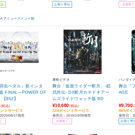
売品
お取り寄せ
在庫限り
IBA アミューズメント館
東映ビデオ
バンダイ
弱虫ペダル』新インタ
舞台「仮面ライダー斬月」-鎧
舞台『ブ
 FINAL～POWER OF
武外伝- DX斬月カチドキアー
AGE
～ 【852】
ムズライドウォッチ版 BD
¥10,680
¥9,700
(税込)
(税込)
イントサービス
534ポイントサービス
485ポ
020/06/17発売
発売日：2019/10/09発売
発売日：20
り
在庫限り
お取り寄