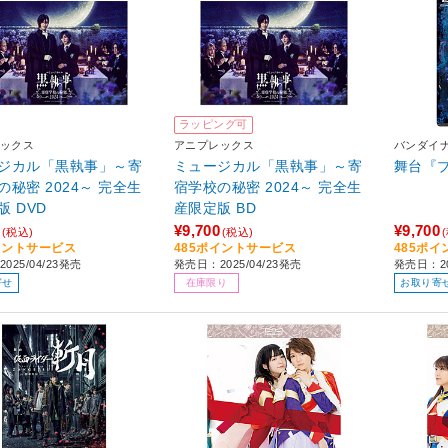
ラッピング可
ックス
アニプレックス
バンダイ
ジカル「黒執事」～寄
ミュージカル「黒執事」～寄
舞台『
の秘密 2024～ 完全生
宿学校の秘密 2024～ 完全生
版 DVD
産限定版 BD
¥9,700
¥9,700
(税込)
(税込)
イントサービス
485ポイントサービス
485ポ
025/04/23発売
発売日：2025/04/23発売
発売日：20
寄せ
在庫限り
お取り寄