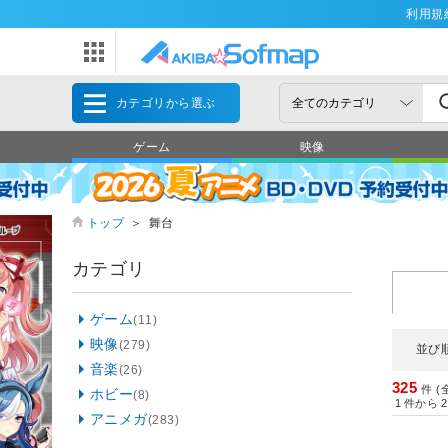
利用規
カテゴリから選ぶ
ゲーム
映像
トップ
＞
舞台
カテゴリ
ゲーム
(11)
映像
(279)
並び
音楽
(26)
325
件 (
ホビー
(8)
1
件から
2
アニメガ
(283)