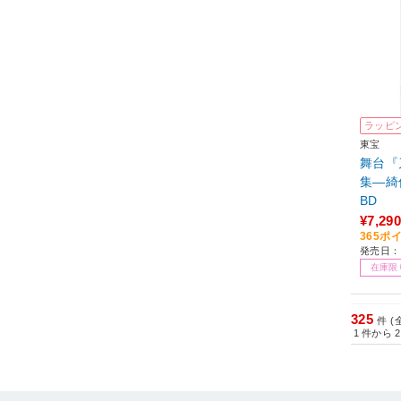
ラッピ
東宝
舞台『
集―綺
BD
¥7,290
365ポ
発売日：2
在庫限
325
件 (
1
件から
2