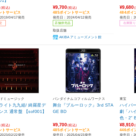
001】
¥9,700
¥9,680
(税込)
(税込)
ントサービス
485ポイントサービス
484ポ
019/04/17発売
発売日：2024/04/12発売
発売日：20
定
店舗併売品
在庫限り
取扱店舗
AKIBA アミューズメント館
ドミュージック
バンダイナムコフィルムワークス
東宝
ライト九九組/ 綺羅星デ
舞台『ブルーロック』3rd STA
ハイパ
ス 通常盤 【sof001】
GE BD
劇「ハ
色・2” 
¥9,700
¥8,910
(税込)
(税込)
ントサービス
485ポイントサービス
446ポ
023/02/22発売
発売日：2025/04/23発売
発売日：20