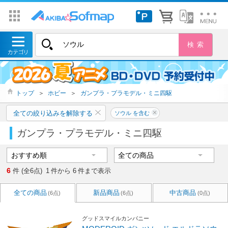
トップ
＞
ホビー
＞
ガンプラ・プラモデル・ミニ四駆
全ての絞り込みを解除する
ソウル を含む
ガンプラ・プラモデル・ミニ四駆
6
件 (全6点)
1
件から
6
件まで表示
全ての商品
新品商品
中古商品
(6点)
(6点)
(0点)
グッドスマイルカンパニー