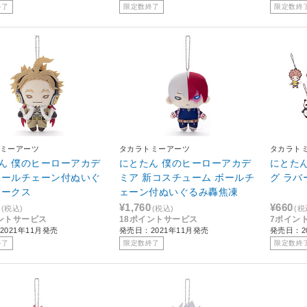
終了
限定数終了
限定数終
ミーアーツ
タカラトミーアーツ
タカラト
ん 僕のヒーローアカデ
にとたん 僕のヒーローアカデ
にとたん
ボールチェーン付ぬいぐ
ミア 新コスチューム ボールチ
グ ラバ
ホークス
ェーン付ぬいぐるみ轟焦凍
¥1,760
¥660
(税込)
(税込)
(税
ントサービス
18ポイントサービス
7ポイン
2021年11月発売
発売日：2021年11月発売
発売日：2
終了
限定数終了
限定数終