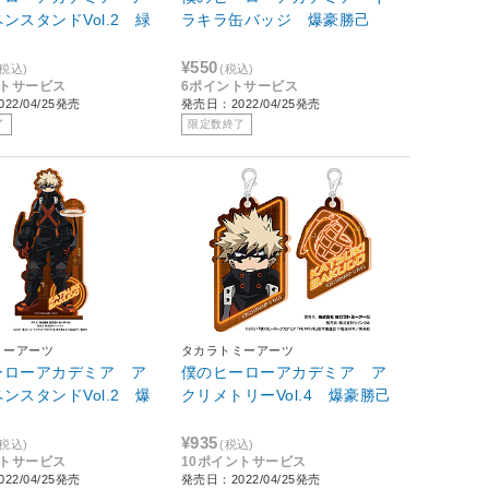
ンスタンドVol.2 緑
ラキラ缶バッジ 爆豪勝己
¥550
(税込)
(税込)
ントサービス
6ポイントサービス
22/04/25発売
発売日：2022/04/25発売
了
限定数終了
ミーアーツ
タカラトミーアーツ
ーローアカデミア ア
僕のヒーローアカデミア ア
ンスタンドVol.2 爆
クリメトリーVol.4 爆豪勝己
¥935
(税込)
(税込)
ントサービス
10ポイントサービス
22/04/25発売
発売日：2022/04/25発売