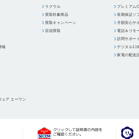
ラクウル
プレミアムC
買取対象商品
長期保証ソ
買取キャンペーン
月額安心サ
店頭買取
電話＆リモ
訪問サポー
情報
デジタル11
家電の配送
ウェア エーワン