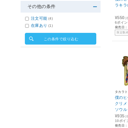
ラキラ
その他の条件
¥550
注文可能
(
(4)
6ポイ
在庫あり
(1)
発売日：2
限定数
この条件で絞り込む
タカラト
僕のヒ
クリメ
ソウル
¥935
(
10ポイ
発売日：2