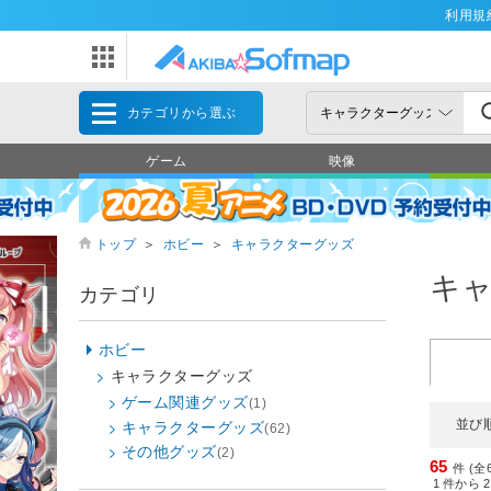
利用規
カテゴリから選ぶ
ゲーム
映像
トップ
＞
ホビー
＞
キャラクターグッズ
キ
カテゴリ
ホビー
キャラクターグッズ
ゲーム関連グッズ
(1)
並び
キャラクターグッズ
(62)
その他グッズ
(2)
65
件 (全
1
件から
2