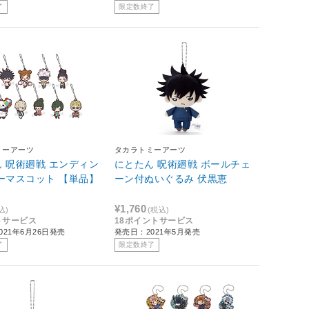
了
限定数終了
ミーアーツ
タカラトミーアーツ
 呪術廻戦 エンディン
にとたん 呪術廻戦 ボールチェ
ーマスコット 【単品】
ーン付ぬいぐるみ 伏黒恵
¥1,760
込)
(税込)
トサービス
18ポイントサービス
021年6月26日発売
発売日：2021年5月発売
了
限定数終了