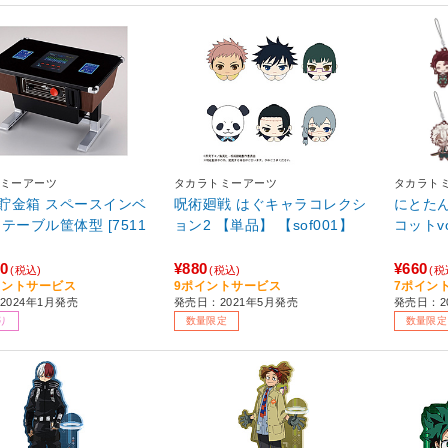
ミーアーツ
タカラトミーアーツ
タカラト
貯金箱 スペースインベ
呪術廻戦 はぐキャラコレクシ
にとた
テーブル筐体型 [7511
ョン2 【単品】 【sof001】
コットvo
00
¥880
¥660
(税込)
(税込)
(税
イントサービス
9ポイントサービス
7ポイン
2024年1月発売
発売日：2021年5月発売
発売日：2
り
数量限定
数量限定