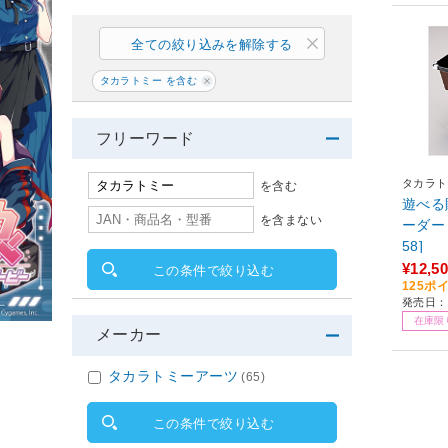
全ての絞り込みを解除する
タカラトミー を含む
フリーワード
タカラト
を含む
遊べる
を含まない
ーダー 
58]
¥12,5
この条件で絞り込む
125ポ
発売日：
在庫限
メーカー
タカラトミーアーツ
(65)
この条件で絞り込む