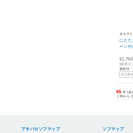
タカラト
にとた
ーン付
¥1,760
18ポイ
発売日：
限定数
65
件 (全
1
件から
2
アキバ☆ソフマップ
ソフマップ