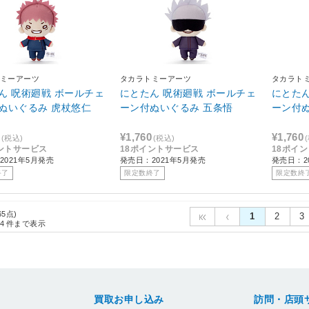
ミーアーツ
タカラトミーアーツ
タカラト
ん 呪術廻戦 ボールチェ
にとたん 呪術廻戦 ボールチェ
にとたん
ぬいぐるみ 虎杖悠仁
ーン付ぬいぐるみ 五条悟
ーン付
¥1,760
¥1,760
(税込)
(税込)
ントサービス
18ポイントサービス
18ポイ
2021年5月発売
発売日：2021年5月発売
発売日：2
終了
限定数終了
限定数終
65点)
1
2
3
4
件まで表示
買取お申し込み
訪問・店頭