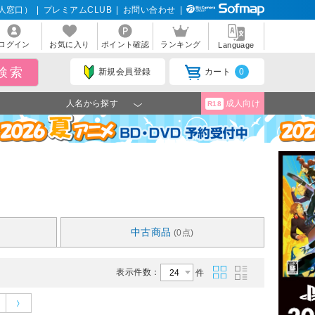
人窓口）
|
プレミアムCLUB
|
お問い合わせ
|
ログイン
お気に入り
ポイント確認
ランキング
Language
新規会員登録
カート
0
人名から探す
成人向け
R18
中古商品
(0点)
表示件数：
件