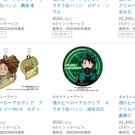
缶バッジ 轟焦凍
ラキラ缶バッジ ロディ・ソ
クリルペ
ウル
谷出久
¥550
¥1,430
税込)
(税込)
ントサービス
6ポイントサービス
15ポイ
022/04/25発売
発売日：2022/04/25発売
発売日：20
終了
限定数終了
限定数終
ミーアーツ
タカラトミーアーツ
タカラト
ーローアカデミア ア
僕のヒーローアカデミア キ
僕のヒ
トリーVol.4 ロディ・
ラキラ缶バッジ 緑谷出久
クリルペ
豪勝己
¥550
¥1,430
税込)
(税込)
ントサービス
6ポイントサービス
15ポイ
022/04/25発売
発売日：2022/04/25発売
発売日：20