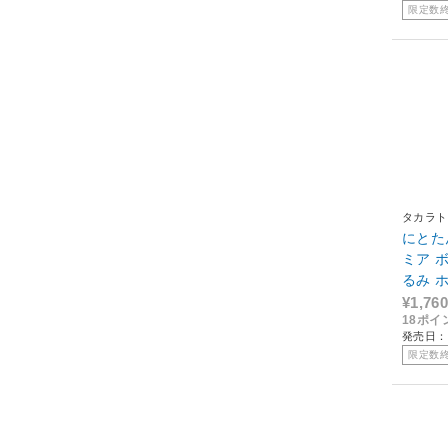
限定数
タカラト
にとた
ミア 
るみ 
¥1,760
18ポイ
発売日：
限定数