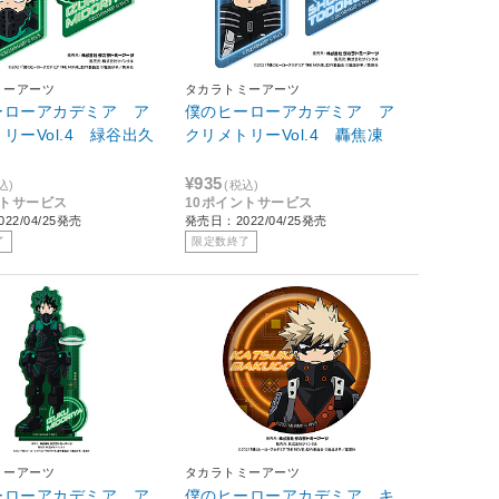
ミーアーツ
タカラトミーアーツ
ーローアカデミア ア
僕のヒーローアカデミア ア
リーVol.4 緑谷出久
クリメトリーVol.4 轟焦凍
¥935
込)
(税込)
ントサービス
10ポイントサービス
22/04/25発売
発売日：2022/04/25発売
了
限定数終了
ミーアーツ
タカラトミーアーツ
ーローアカデミア ア
僕のヒーローアカデミア キ