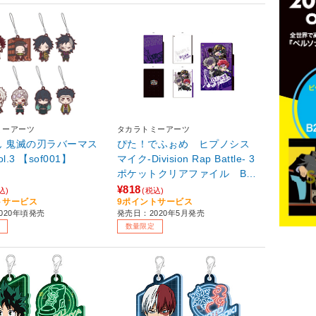
ミーアーツ
タカラトミーアーツ
ん 鬼滅の刃ラバーマス
ぴた！でふぉめ ヒプノシス
l.3 【sof001】
マイク-Division Rap Battle- 3
ポケットクリアファイル Ba
d Ass Temple 【sof001】
¥818
込)
(税込)
トサービス
9ポイントサービス
020年頃発売
発売日：2020年5月発売
数量限定