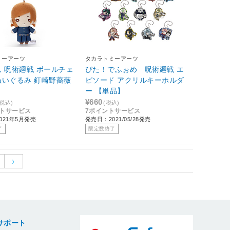
ミーアーツ
タカラトミーアーツ
 呪術廻戦 ボールチェ
ぴた！でふぉめ 呪術廻戦 エ
ぬいぐるみ 釘崎野薔薇
ピソード アクリルキーホルダ
ー 【単品】
¥660
(税込)
(税込)
ントサービス
7ポイントサービス
021年5月発売
発売日：2021/05/28発売
了
限定数終了
サポート