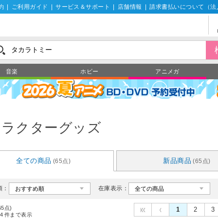
約
|
ご利用ガイド
|
サービス＆サポート
|
店舗情報
|
請求書払いについて（法
音楽
ホビー
アニメガ
ャラクターグッズ
全ての商品
新品商品
(65点)
(65点)
順：
在庫表示：
65点)
1
2
3
4
件まで表示