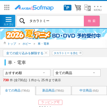
トップ
＞
ホビー
＞
車・電車
全ての絞り込みを解除する
タカラトミー を含む
車・電車
730
件 (全730点)
1
件から
25
件まで表示
全ての商品
新品商品
中古商品
(730点)
(730点)
(0点)
ラッピング可