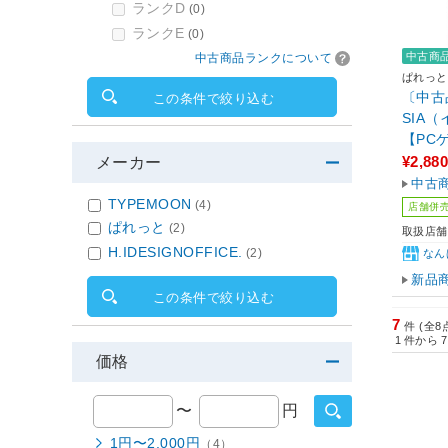
ランクD
(0)
ランクE
(0)
中古商
中古商品ランクについて
ぱれっと
〔中古品〕
この条件で絞り込む
SIA
【PC
¥2,880
メーカー
中古
TYPEMOON
(4)
店舗併
ぱれっと
(2)
取扱店舗
H.IDESIGNOFFICE.
(2)
なん
新品
この条件で絞り込む
7
件 (全8
1
件から
7
価格
〜
円
1円〜2,000円
（4）