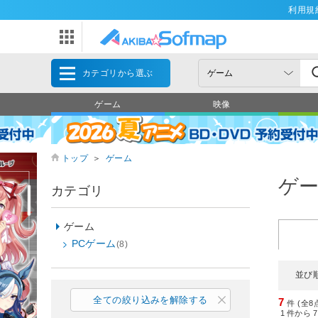
利用規
カテゴリから選ぶ
ゲーム
映像
トップ
＞
ゲーム
ゲ
カテゴリ
ゲーム
PCゲーム
(8)
並び
全ての絞り込みを解除する
7
件 (全8
1
件から
7