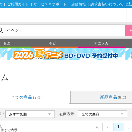
約
|
ご利用ガイド
|
サービス＆サポート
|
店舗情報
|
請求書払いについて（法
音楽
ホビー
アニメガ
ーム
全ての商品
新品商品
(8点)
(6点)
順：
在庫表示：
点)
1
件まで表示