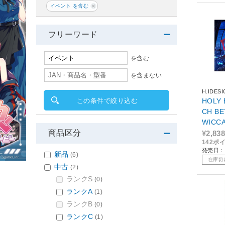
イベント を含む
フリーワード
を含む
を含まない
H.IDES
HOLY 
この条件で絞り込む
CH B
WICCA
商品区分
¥2,838
142ポ
発売日：2
新品
(6)
在庫切
中古
(2)
ランクS
(0)
ランクA
(1)
ランクB
(0)
ランクC
(1)