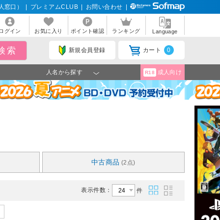
人窓口）
|
プレミアムCLUB
|
お問い合わせ
|
ログイン
お気に入り
ポイント確認
ランキング
Language
新規会員登録
カート
0
人名から探す
成人向け
R18
中古商品
(2点)
表示件数：
件