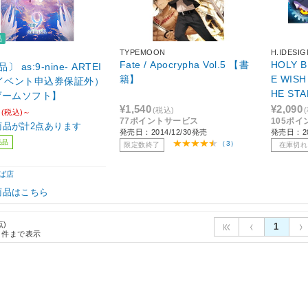
品
TYPEMOON
H.IDESIG
Fate / Apocrypha Vol.5 【書
HOLY 
 as:9-nine- ARTEI
籍】
E WISH
（イベント申込券保証外）
HE STA
ゲームソフト】
¥1,540
¥2,090
(税込)
(税込)～
77ポイントサービス
105ポ
商品が計2点あります
発売日：2014/12/30発売
発売日：20
売品
（3）
限定数終了
在庫切れ
ば店
商品はこちら
点)
1
件まで表示