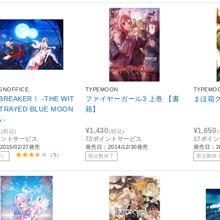
IGNOFFICE.
TYPEMOON
TYPEMO
BREAKER！ ‐THE WIT
ファイヤーガール3 上巻 【書
まほ箱
ETRAYED BLUE MOON
籍】
.-
¥1,430
¥1,650
(税込)
(税込)
イントサービス
72ポイントサービス
17ポイ
015/02/27発売
発売日：2014/12/30発売
発売日：20
（5）
れ
限定数終了
限定数終