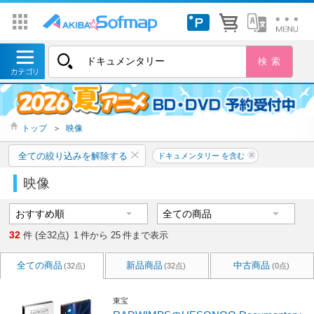
トップ
＞
映像
全ての絞り込みを解除する
ドキュメンタリー を含む
映像
32
件 (全32点)
1
件から
25
件まで表示
全ての商品
新品商品
中古商品
(32点)
(32点)
(0点)
東宝