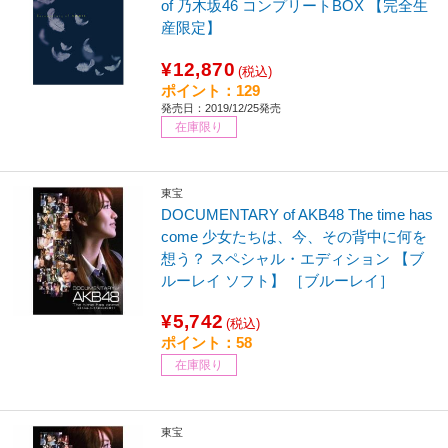
of 乃木坂46 コンプリートBOX 【完全生
産限定】
¥12,870
(税込)
ポイント：129
発売日：2019/12/25発売
在庫限り
東宝
DOCUMENTARY of AKB48 The time has
come 少女たちは、今、その背中に何を
想う？ スペシャル・エディション 【ブ
ルーレイ ソフト】 ［ブルーレイ］
¥5,742
(税込)
ポイント：58
在庫限り
東宝