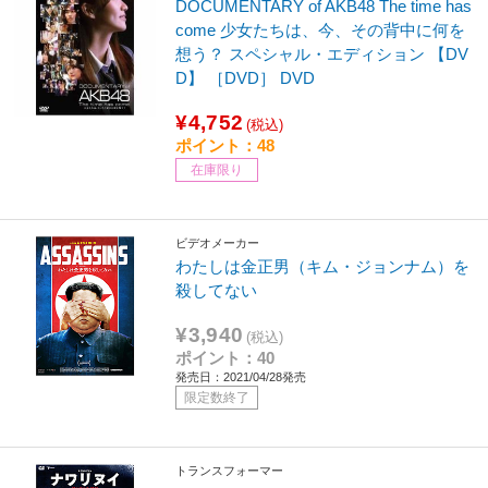
DOCUMENTARY of AKB48 The time has
come 少女たちは、今、その背中に何を
想う？ スペシャル・エディション 【DV
D】 ［DVD］ DVD
¥4,752
(税込)
ポイント：48
在庫限り
ビデオメーカー
わたしは金正男（キム・ジョンナム）を
殺してない
¥3,940
(税込)
ポイント：40
発売日：2021/04/28発売
限定数終了
トランスフォーマー