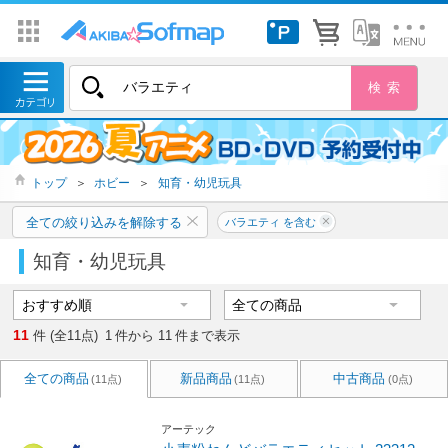
トップ
＞
ホビー
＞
知育・幼児玩具
全ての絞り込みを解除する
バラエティ を含む
知育・幼児玩具
11
件 (全11点)
1
件から
11
件まで表示
全ての商品
新品商品
中古商品
(11点)
(11点)
(0点)
アーテック