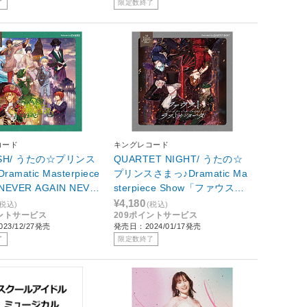
了
限定数終了
コード
キングレコード
ISH/ うたの☆プリンス
QUARTET NIGHT/ うたの☆
amatic Masterpiece
プリンスさまっ♪Dramatic Ma
NEVER AGAIN NEVE
sterpiece Show「ファウスト
D」 通常盤
ラストカンタータ」 通常盤
¥4,180
(税込)
(税込)
イントサービス
209ポイントサービス
23/12/27発売
発売日：2024/01/17発売
了
限定数終了