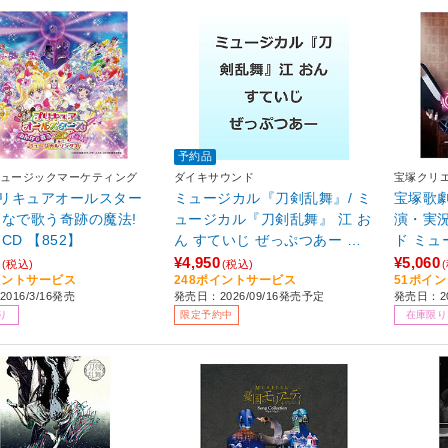
予約品
ュージックマーケティング
ダイキサウンド
宝塚クリ
リキュアオールスター
ミュージカル『刀剣乱舞』/ ミ
宝塚歌劇
んなで歌う奇跡の魔法!
ュージカル『刀剣乱舞』 江 お
演・実況
CD 【852】
ん すていじ ぜっぷつあー り
ド ミュ
ぶうと 初回限定盤
DOLLS
¥4,950
¥5,060
(税込)
(税込)
イントサービス
248ポイントサービス
51ポイ
016/3/16発売
発売日：2026/09/16発売予定
発売日：20
り
限定予約中
在庫限り