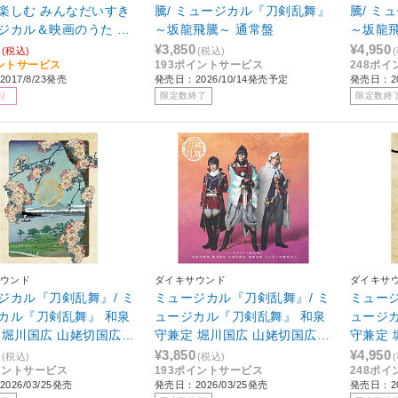
楽しむ みんなだいすき
騰/ ミュージカル『刀剣乱舞』
騰/ ミ
ジカル＆映画のうた CD
～坂龍飛騰～ 通常盤
～坂龍飛
】
¥3,850
¥4,950
(税込)
(税込)
ントサービス
193ポイントサービス
248ポ
017/8/23発売
発売日：2026/10/14発売予定
発売日：20
り
限定数終了
限定数終
ウンド
ダイキサウンド
ダイキサ
ジカル『刀剣乱舞』/ ミ
ミュージカル『刀剣乱舞』/ ミ
ミュージ
カル『刀剣乱舞』 和泉
ュージカル『刀剣乱舞』 和泉
ュージ
 堀川国広 山姥切国広
守兼定 堀川国広 山姥切国広
守兼定 
陣 ～八百八町膝栗毛～
参騎出陣 ～八百八町膝栗毛～
参騎出
¥3,850
¥4,950
(税込)
(税込)
イントサービス
193ポイントサービス
248ポ
定盤A
通常盤
初回限
026/03/25発売
発売日：2026/03/25発売
発売日：20