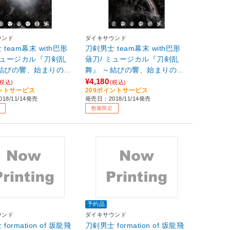
ウンド
ダイキサウンド
team幕末 with巴形
刀剣男士 team幕末 with巴形
ミュージカル『刀剣乱
薙刀/ ミュージカル『刀剣乱
～結びの響、始まりの音
舞』 ～結びの響、始まりの音
定盤A 【sof001】
～ 初回限定盤B 【sof001】
¥4,180
(税込)
(税込)
イントサービス
209ポイントサービス
18/11/14発売
発売日：2018/11/14発売
数量限定
予約品
ウンド
ダイキサウンド
formation of 坂龍飛
刀剣男士 formation of 坂龍飛