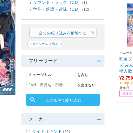
サウンドトラック（CD）
(1)
学芸・落語・趣味（CD）
(12)
全ての絞り込みを解除する
ミュージカル を含む
ソニーミ
映画プ
フリーワード
ズ み
挿入歌 
を含む
¥2,750
138ポ
を含まない
発売日：2
在庫限
この条件で絞り込む
メーカー
ダイキサウンド
(20)