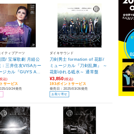
エイティブアーツ
ダイキサウンド
団/ 宝塚歌劇 月組公
刀剣男士 formation of 花影/
：三井住友VISAカー
ミュージカル『刀剣乱舞』 ～
ージカル『GUYS AND
花影ゆれる砥水～ 通常盤
』
¥3,850
(税込)
(税込)
ントサービス
193ポイントサービス
25/10/24発売
発売日：2025/03/26発売
お取り寄せ