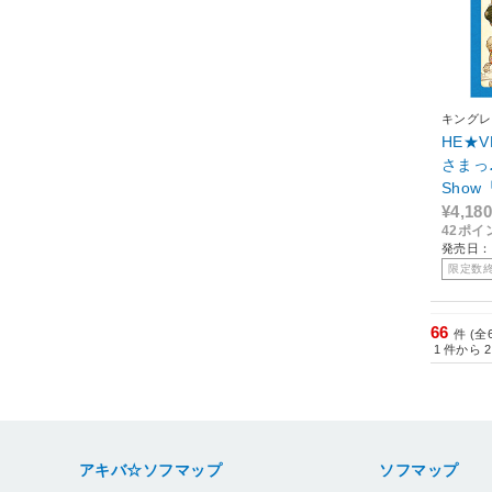
キングレ
HE★
さまっ♪D
Show「
常盤
¥4,180
42ポイ
発売日：2
限定数
66
件 (全
1
件から
2
アキバ☆ソフマップ
ソフマップ