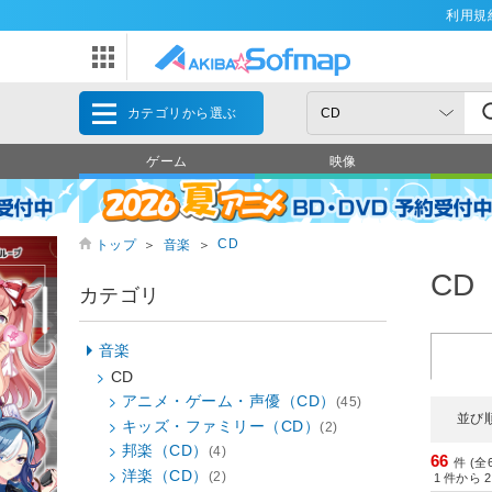
利用規
カテゴリから選ぶ
ゲーム
映像
CD
トップ
＞
音楽
＞
CD
カテゴリ
音楽
CD
アニメ・ゲーム・声優（CD）
(45)
並び
キッズ・ファミリー（CD）
(2)
邦楽（CD）
(4)
66
件 (全
洋楽（CD）
(2)
1
件から
2