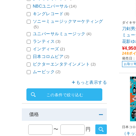
NBCユニバーサル
(14)
キングレコード
(8)
ソニーミュージックマーケティング
ダイキサ
(5)
刀剣男士 
ユニバーサルミュージック
(4)
ミュー
ランティス
花影ゆ
(3)
A
¥4,950
インディーズ
(2)
248ポ
日本コロムビア
(2)
発売日：2
ビクターエンタテインメント
(2)
お取り
ムービック
(2)
もっと表示する
この条件で絞り込む
価格
日本コロ
〜
円
（キッ