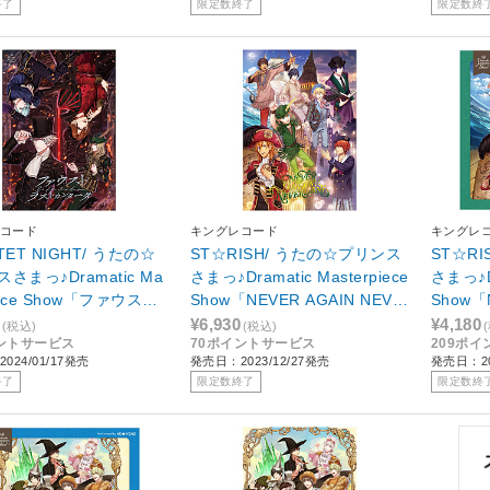
終了
限定数終了
限定数終
コード
キングレコード
キングレ
TET NIGHT/ うたの☆
ST☆RISH/ うたの☆プリンス
ST☆R
さまっ♪Dramatic Ma
さまっ♪Dramatic Masterpiece
さまっ♪Dr
piece Show「ファウスト
Show「NEVER AGAIN NEVE
Show「
カンタータ」 初回限定
RLAND」 初回限定盤
RLAN
¥6,930
¥4,180
(税込)
(税込)
ントサービス
70ポイントサービス
209ポ
024/01/17発売
発売日：2023/12/27発売
発売日：20
終了
限定数終了
限定数終