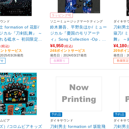
ラッピング可
ウンド
ソニーミュージックマーケティング
ダイキサ
formation of 花影/
鈴木勝吾、平野良ほか/ ミュー
刀剣男士 
ジカル『刀剣乱舞』 ～
ジカル『憂国のモリアーテ
薙刀/ 
れる砥水～ 初回限定盤
ィ』Song Collection -Op．4/
舞』 
Op．5- 特装版（初回数量限定
～ 初回限
¥4,950
¥4,180
(税込)
(税込)
イントサービス
248ポイントサービス
209ポ
生産盤）
025/03/26発売
発売日：2024/03/27発売
発売日：20
寄せ
在庫限り
数量限定
予約品
予約品
ムビア
ダイキサウンド
ダイキサ
ズ）/コロムビアキッズ
刀剣男士 formation of 坂龍飛
刀剣男士 