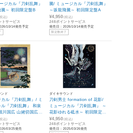
ュージカル『刀剣乱舞』
騰/ ミュージカル『刀剣乱舞』
騰～ 初回限定盤B
～坂龍飛騰～ 初回限定盤A
¥4,950
(税込)
(税込)
イントサービス
248ポイントサービス
26/10/14発売予定
発売日：2026/10/14発売予定
了
限定数終了
ウンド
ダイキサウンド
カル『刀剣乱舞』/ ミ
刀剣男士 formation of 花影/
カル『刀剣乱舞』 和泉
ミュージカル『刀剣乱舞』 ～
堀川国広 山姥切国広
花影ゆれる砥水～ 初回限定盤
陣 ～八百八町膝栗毛～
B
¥4,950
(税込)
(税込)
イントサービス
248ポイントサービス
定盤B
26/03/25発売
発売日：2025/03/26発売