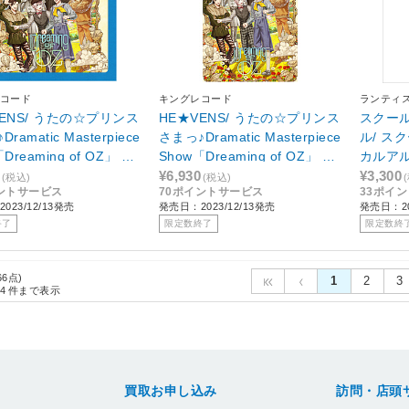
コード
キングレコード
ランティ
VENS/ うたの☆プリンス
HE★VENS/ うたの☆プリンス
スクー
ramatic Masterpiece
さまっ♪Dramatic Masterpiece
ル/ ス
Dreaming of OZ」 通
Show「Dreaming of OZ」 初
カルア
回限定盤
¥6,930
¥3,300
(税込)
(税込)
ントサービス
70ポイントサービス
33ポイ
023/12/13発売
発売日：2023/12/13発売
発売日：20
終了
限定数終了
限定数終
66点)
1
2
3
4
件まで表示
買取お申し込み
訪問・店頭