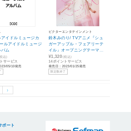
ス
ビクターエンタテインメント
ルアイドルミュージカ
鈴木みのり/ TVアニメ『シュ
クールアイドルミュージ
ガーアップル・フェアリーテ
ルバム
イル』オープニングテーマ：
ミュージカル 通常盤
¥1,320
(税込)
(税込)
ントサービス
14ポイントサービス
23/05/10発売
発売日：2023/01/25発売
了
限定数終了
サポート