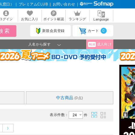
人窓口）
|
プレミアムCLUB
|
お問い合わせ
|
ログイン
お気に入り
ポイント確認
ランキング
Language
新規会員登録
カート
0
人名から探す
成人向け
R18
中古商品
(0点)
表示件数：
件