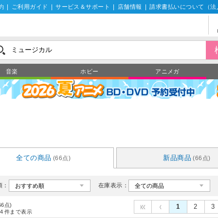
約
|
ご利用ガイド
|
サービス＆サポート
|
店舗情報
|
請求書払いについて（法
音楽
ホビー
アニメガ
全ての商品
新品商品
(66点)
(66点)
順：
在庫表示：
66点)
1
2
3
4
件まで表示