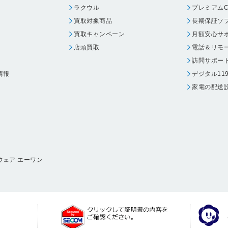
ラクウル
プレミアムC
買取対象商品
長期保証ソ
買取キャンペーン
月額安心サ
店頭買取
電話＆リモ
訪問サポー
情報
デジタル11
家電の配送
ウェア エーワン