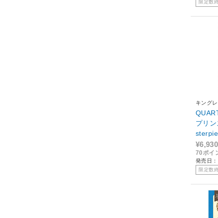
限定数
キングレ
QUAR
プリンス
ster
ラスト
¥6,930
70ポイ
盤
発売日：2
限定数