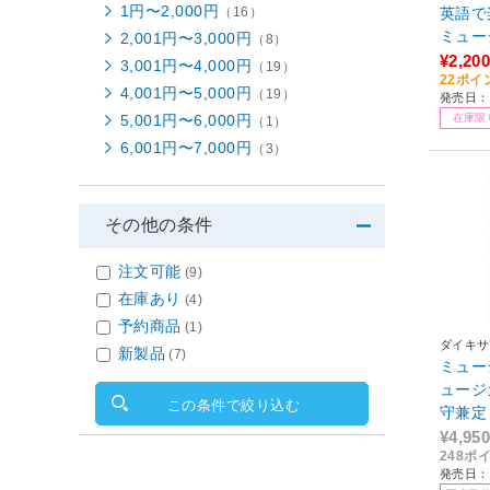
1円〜2,000円
英語で
（16）
ミュー
2,001円〜3,000円
（8）
【864
¥2,200
3,001円〜4,000円
（19）
22ポイ
4,001円〜5,000円
（19）
発売日：2
在庫限
5,001円〜6,000円
（1）
6,001円〜7,000円
（3）
その他の条件
注文可能
(9)
在庫あり
(4)
予約商品
(1)
ダイキサ
新製品
(7)
ミュー
ュージ
この条件で絞り込む
守兼定
参騎出
¥4,950
248ポ
初回限
発売日：2