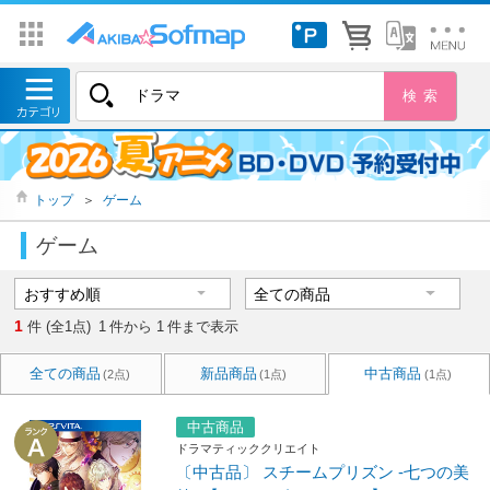
トップ
＞
ゲーム
ゲーム
1
件 (全1点)
1
件から
1
件まで表示
全ての商品
新品商品
中古商品
(2点)
(1点)
(1点)
中古商品
ドラマティッククリエイト
〔中古品〕 スチームプリズン -七つの美