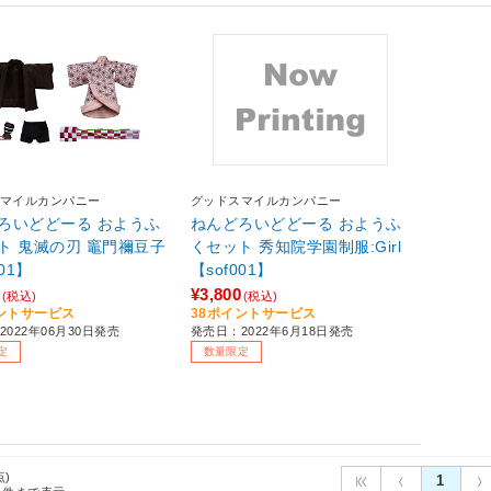
マイルカンパニー
グッドスマイルカンパニー
ろいどどーる おようふ
ねんどろいどどーる おようふ
ト 鬼滅の刃 竈門禰豆子
くセット 秀知院学園制服:Girl
001】
【sof001】
¥3,800
(税込)
(税込)
ントサービス
38ポイントサービス
022年06月30日発売
発売日：2022年6月18日発売
定
数量限定
点)
1