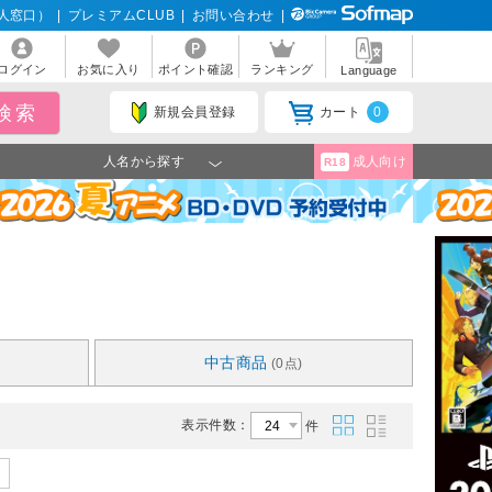
人窓口）
|
プレミアムCLUB
|
お問い合わせ
|
ログイン
お気に入り
ポイント確認
ランキング
Language
新規会員登録
カート
0
人名から探す
成人向け
R18
中古商品
(0点)
表示件数：
件