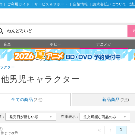
約
|
ご利用ガイド
|
サービス＆サポート
|
店舗情報
|
請求書払いについて（法
音楽
ホビー
アニメガ
ラクター
の他男児キャラクター
全ての商品
新品商品
(2点)
(2点)
順：
在庫表示：
点)
1
件まで表示