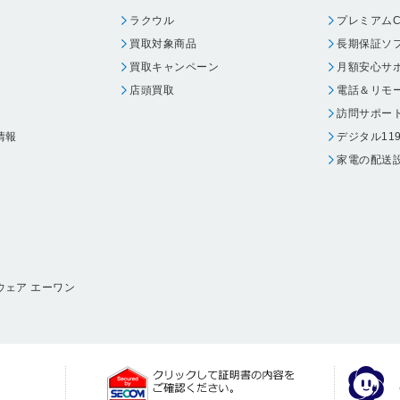
ラクウル
プレミアムC
買取対象商品
長期保証ソ
買取キャンペーン
月額安心サ
店頭買取
電話＆リモ
訪問サポー
情報
デジタル11
家電の配送
ウェア エーワン