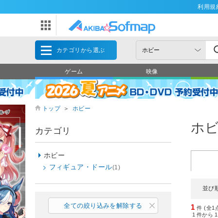
利用規
カテゴリから選ぶ
ゲーム
映像
トップ
＞
ホビー
ホ
カテゴリ
ホビー
フィギュア・ドール
(1)
並び
全ての絞り込みを解除する
1
件 (全1
1
件から
1