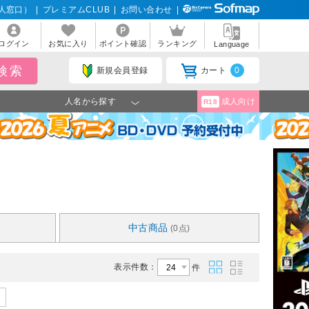
人窓口）
|
プレミアムCLUB
|
お問い合わせ
|
ログイン
お気に入り
ポイント確認
ランキング
Language
新規会員登録
カート
0
人名から探す
成人向け
R18
中古商品
(0点)
表示件数：
件