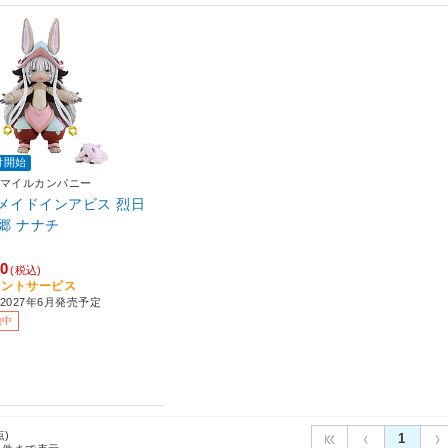
付開始
マイルカンパニー
a メイドインアビス 烈日
郷 ナナチ
00
(税込)
イントサービス
2027年6月発売予定
約中
点)
1