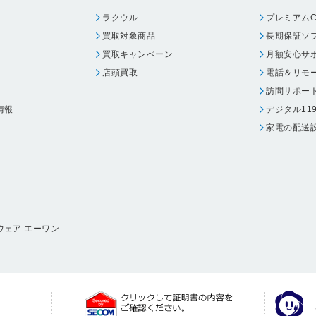
ラクウル
プレミアムC
買取対象商品
長期保証ソ
買取キャンペーン
月額安心サ
店頭買取
電話＆リモ
訪問サポー
情報
デジタル11
家電の配送
ウェア エーワン