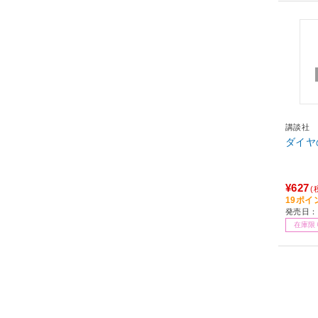
講談社
¥627
(
19ポイ
発売日：2
在庫限