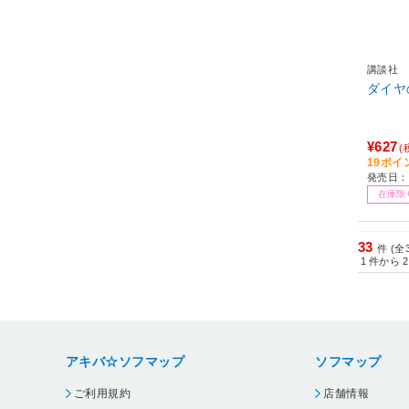
講談社
¥627
(
19ポイ
発売日：2
在庫限
33
件 (全
1
件から
2
アキバ☆ソフマップ
ソフマップ
ご利用規約
店舗情報