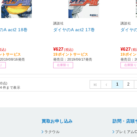
講談社
講談社
ダイヤのA act2 18巻
ダイヤのA act2 17巻
¥627
¥627
税込)
(税込)
(税
ントサービス
19ポイントサービス
19ポイ
019/08/16発売
発売日：2019/06/17発売
発売日：20
り
在庫限り
在庫限り
33点)
1
2
4
件まで表示
買取お申し込み
訪問・店頭
ラクウル
プレミアムC