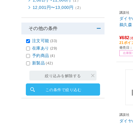
（2）
12,001円〜13,000円
（2）
講談社
ダイヤのA a
鵜久森
その他の条件
¥682
(
注文可能
(33)
21ポイ
在庫あり
発売日：2
(29)
在庫限
予約商品
(4)
新製品
(42)
絞り込みを解除する
この条件で絞り込む
講談社