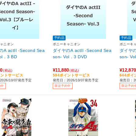
予約品
予約品
ャニオン
ポニーキャニオン
ポニーキ
 actII -Second Sea
ダイヤのA actII -Second Sea
ダイヤのA 
Vol．3 BD
son- Vol．3 DVD
son- V
70
¥11,880
¥12,87
(税込)
(税込)
イントサービス
594ポイントサービス
644ポ
026/10/07発売予定
発売日：2026/10/07発売予定
発売日：20
約中
限定予約中
限定予約