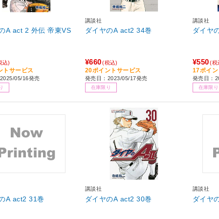
講談社
講談社
ct 2 外伝 帝東VS
ダイヤのA act2 34巻
¥660
¥550
税込)
(税込)
(税
ントサービス
20ポイントサービス
17ポイ
025/05/16発売
発売日：2023/05/17発売
発売日：20
り
在庫限り
在庫限り
講談社
講談社
ダイヤのA act2 31巻
ダイヤのA act2 30巻