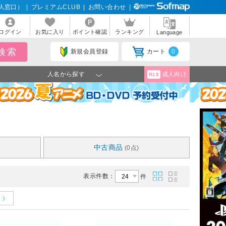
人窓口）
|
プレミアムCLUB
|
お問い合わせ
|
ログイン
お気に入り
ポイント確認
ランキング
Language
新規会員登録
カート
0
人名から探す
成人向け
R18
中古商品
(0点)
表示件数：
件