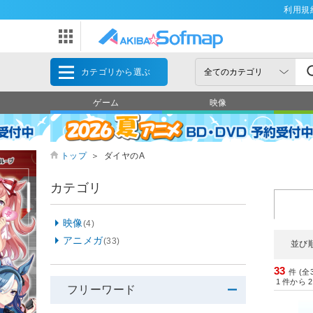
利用規
カテゴリから選ぶ
ゲーム
映像
トップ
＞
ダイヤのA
カテゴリ
映像
(4)
アニメガ
(33)
並び
33
件 (全
1
件から
2
フリーワード