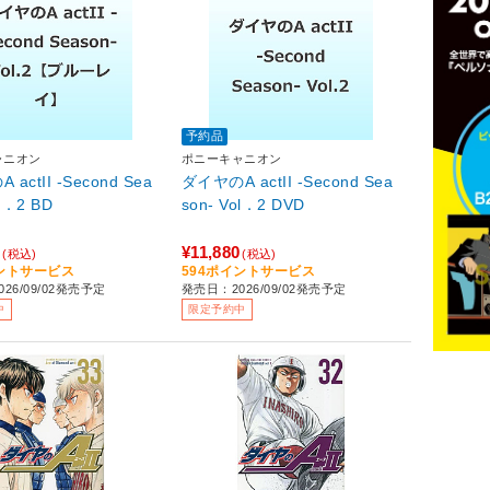
予約品
ャニオン
ポニーキャニオン
actII -Second Sea
ダイヤのA actII -Second Sea
ol．2 BD
son- Vol．2 DVD
0
¥11,880
(税込)
(税込)
イントサービス
594ポイントサービス
26/09/02発売予定
発売日：2026/09/02発売予定
中
限定予約中