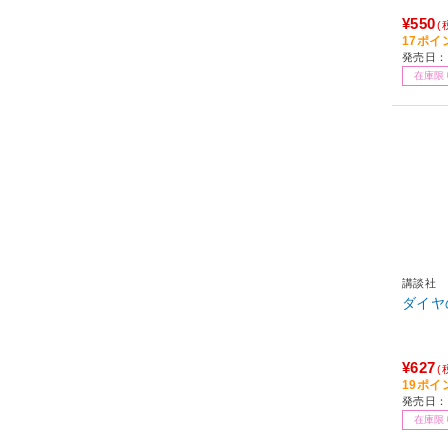
¥550
(
17ポイ
発売日：2
在庫限
講談社
¥627
(
19ポイ
発売日：2
在庫限