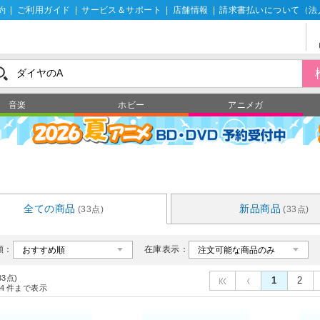
約
|
ご利用ガイド
|
サービス＆サポート
|
店舗情報
|
請求書払いについて（法
音楽
ホビー
アニメガ
全ての商品
新品商品
(33点)
(33点)
順：
在庫表示：
33点)
1
2
4
件まで表示