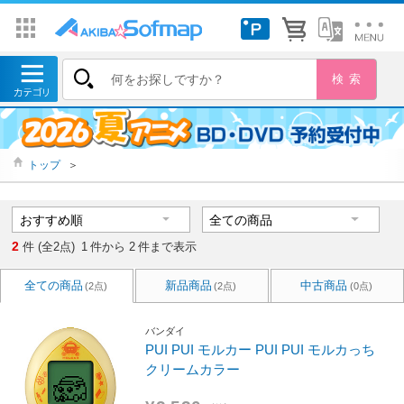
トップ
＞
2
件 (全2点)
1
件から
2
件まで表示
全ての商品
新品商品
中古商品
(2点)
(2点)
(0点)
バンダイ
PUI PUI モルカー PUI PUI モルカっち
クリームカラー