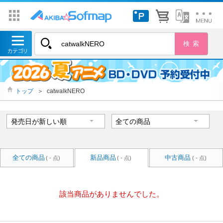
トップ
＞
catwalkNERO
全ての商品
新品商品
中古商品
( - 点)
( - 点)
( - 点)
該当商品がありませんでした。