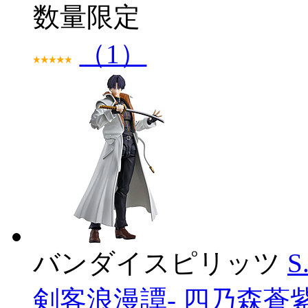
数量限定
（1）
バンダイスピリッツ
S
剣客浪漫譚- 四乃森蒼紫 