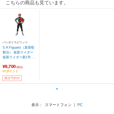
こちらの商品も見ています。
バンダイスピリッツ
S.H.Figuarts（真骨彫
製法） 仮面ライダー
仮面ライダー新1号 栄
光の昭和ライダーエデ
¥9,700
ィション
(税込)
97ポイント
限定予約中
表示： スマートフォン ｜
PC