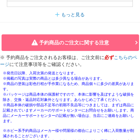
もっと見る
予約商品のご注文に関する注意
※ 予約商品をご注文されるお客様は、ご注文前に
必ず
こちらのペ
ージ
にて注意事項等をご確認ください。
※発売日以降、入荷次第の発送となります。
※掲載の写真は実際の商品とは多少異なる場合があります。
※商品の塗装は彩色行程が手作業になるため、商品個々に多少の差異がありま
す。
※パッケージは商品本体の保護材ですので、本体に影響を及ぼすような破損を
除き、交換・返品対応対象外となります。あらかじめご了承ください。
※商品本体の破損や部品不足等の初期不良品等につきましては、まずは商品に
記載されていますメーカーのサポートセンターにお問合せをお願いします。商
品にメーカーサポートセンターの記載が無い場合は、当店にご連絡をお願いし
ます。
※ホビー系予約商品はメーカー様や問屋様の都合によりごく稀に入荷数量が削
減されることがございます。