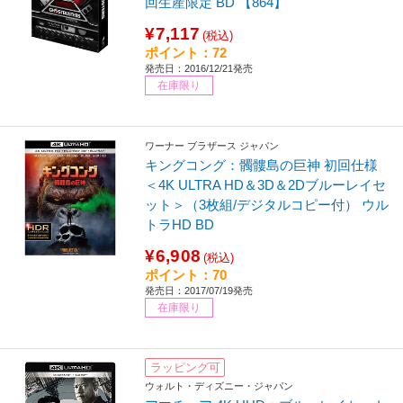
回生産限定 BD 【864】
¥7,117
(税込)
ポイント：72
発売日：2016/12/21発売
在庫限り
ワーナー ブラザース ジャパン
キングコング：髑髏島の巨神 初回仕様
＜4K ULTRA HD＆3D＆2Dブルーレイセ
ット＞（3枚組/デジタルコピー付） ウル
トラHD BD
¥6,908
(税込)
ポイント：70
発売日：2017/07/19発売
在庫限り
ラッピング可
ウォルト・ディズニー・ジャパン