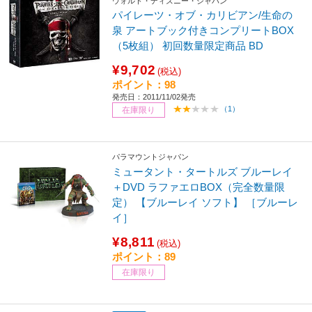
ウォルト・ディズニー・ジャパン
パイレーツ・オブ・カリビアン/生命の
泉 アートブック付きコンプリートBOX
（5枚組） 初回数量限定商品 BD
¥9,702
(税込)
ポイント：98
発売日：2011/11/02発売
（1）
在庫限り
パラマウントジャパン
ミュータント・タートルズ ブルーレイ
＋DVD ラファエロBOX（完全数量限
定） 【ブルーレイ ソフト】 ［ブルーレ
イ］
¥8,811
(税込)
ポイント：89
在庫限り