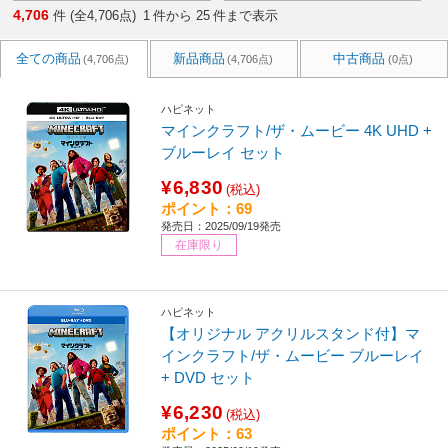
4,706
件 (全4,706点)
1
件から
25
件まで表示
全ての商品
新品商品
中古商品
(4,706点)
(4,706点)
(0点)
ハピネット
マインクラフト/ザ・ムービー 4K UHD +
ブルーレイ セット
¥6,830
(税込)
ポイント：69
発売日：2025/09/19発売
在庫限り
ハピネット
【オリジナル アクリルスタンド付】マ
インクラフト/ザ・ムービー ブルーレイ
+ DVD セット
¥6,230
(税込)
ポイント：63