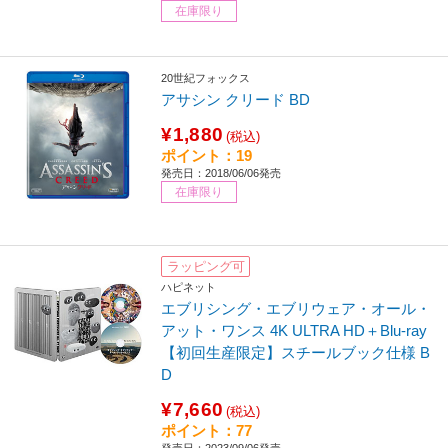
在庫限り
20世紀フォックス
アサシン クリード BD
¥1,880
(税込)
ポイント：19
発売日：2018/06/06発売
在庫限り
ラッピング可
ハピネット
エブリシング・エブリウェア・オール・
アット・ワンス 4K ULTRA HD＋Blu-ray
【初回生産限定】スチールブック仕様 B
D
¥7,660
(税込)
ポイント：77