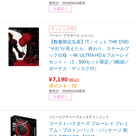
発売日：2019/04/24発売
在庫限り
ラッピング可
ワーナー ブラザース ジャパン
【数量限定生産】IT／イット THE END
“それ”が見えたら、終わり。スチールブ
ック仕様 ＜4K ULTRA HD＆ブルーレイ
セット＞（1，500セット限定／3枚組／
ボーナス・ディスク付）
¥7,190
(税込)
ポイント：72
発売日：2020/02/26発売
在庫限り
ソニーピクチャーズエンタテインメント
ゴーストバスターズ ブルーレイ プレミ
アム・プロトンパック・パッケージ 初