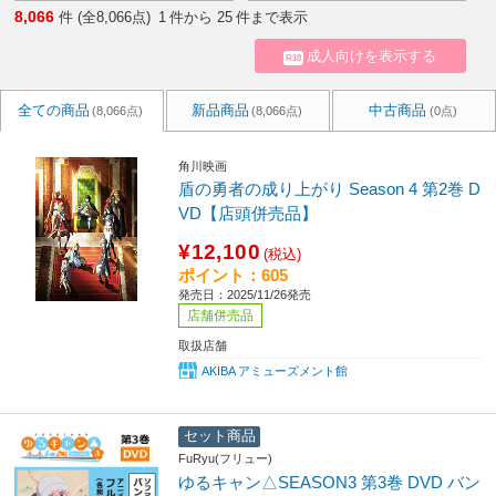
8,066
件 (全8,066点)
1
件から
25
件まで表示
成人向けを表示する
R18
全ての商品
新品商品
中古商品
(8,066点)
(8,066点)
(0点)
角川映画
盾の勇者の成り上がり Season 4 第2巻 D
VD【店頭併売品】
¥12,100
(税込)
ポイント：605
発売日：2025/11/26発売
店舗併売品
取扱店舗
AKIBA アミューズメント館
セット商品
FuRyu(フリュー)
ゆるキャン△SEASON3 第3巻 DVD バン