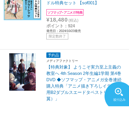
ドル特典セット 【sof001】
ソフマップ・アニメガ特典
¥18,480
(税込)
ポイント：924
発売日：2024/10/23発売
限定数終了
予約品
メディアファクトリー
【特典対象】 ようこそ実力至上主義の
教室へ 4th Season 2年生編1学期 第4巻
DVD ◆ソフマップ・アニメガ全巻連続
購入特典「アニメ描き下ろしイラスト使
用B2ダブルスエードタペストリー（七瀬
翼）」
¥12,100
(税込)
ポイント：605
発売日：2026/10/28発売予定
限定予約中