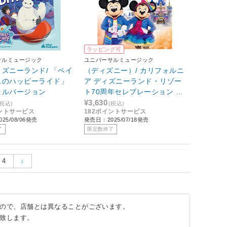
ラッピング可
サルミュージック
ユニバーサルミュージック
ズニーランド/ 「ベイ
（ディズニー）/ カリフォルニ
スのハッピーライド」
ア ディズニーランド・リゾー
ャルバージョン
ト70周年セレブレーション ミ
ュージック・アルバム
¥3,630
(税込)
(税込)
イントサービス
182ポイントサービス
25/08/06発売
発売日：2025/07/18発売
了
限定数終了
4
ので、店舗とは異なることがございます。
致します。