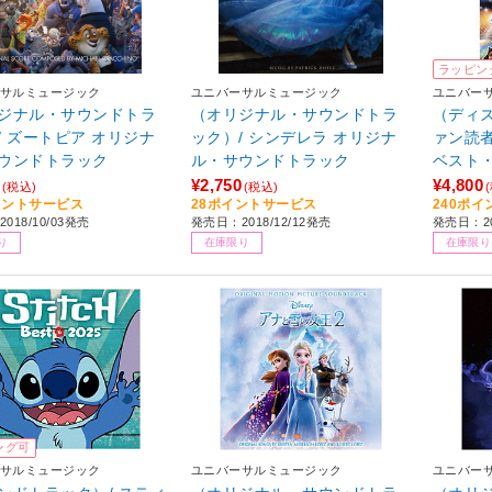
ラッピン
サルミュージック
ユニバーサルミュージック
ユニバー
ジナル・サウンドトラ
（オリジナル・サウンドトラ
（ディズ
/ ズートピア オリジナ
ック）/ シンデレラ オリジナ
ァン読
ウンドトラック
ル・サウンドトラック
ベスト
5周年記
¥2,750
¥4,800
(税込)
(税込)
イントサービス
28ポイントサービス
240ポ
018/10/03発売
発売日：2018/12/12発売
発売日：20
り
在庫限り
在庫限り
ング可
サルミュージック
ユニバーサルミュージック
ユニバー