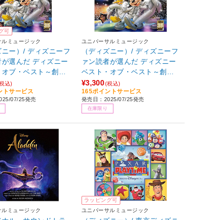
グ可
サルミュージック
ユニバーサルミュージック
ニー）/ ディズニーフ
（ディズニー）/ ディズニーフ
者が選んだ ディズニー
ァン読者が選んだ ディズニー
・オブ・ベスト～創刊3
ベスト・オブ・ベスト～創刊3
念盤 限定盤
5周年記念盤 通常盤
¥3,300
(税込)
(税込)
イントサービス
165ポイントサービス
25/07/25発売
発売日：2025/07/25発売
在庫限り
ラッピング可
サルミュージック
ユニバーサルミュージック