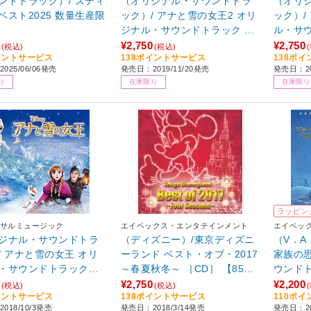
ンドトラック）/ スティ
（オリジナル・サウンドトラ
（オリ
ベスト2025 数量生産限
ック）/ アナと雪の女王2 オリ
ック）/
ジナル・サウンドトラック 通
ル・サ
常盤
¥2,750
¥2,750
(税込)
(税込)
イントサービス
138ポイントサービス
138ポ
025/06/06発売
発売日：2019/11/20発売
発売日：20
り
在庫限り
在庫限り
ラッピン
サルミュージック
エイベックス・エンタテインメント
エイベッ
ジナル・サウンドトラ
（ディズニー）/東京ディズニ
（V．A
/ アナと雪の女王 オリ
ーランド ベスト・オブ・2017
家族の
・サウンドトラック
～春夏秋冬～ ［CD］ 【85
】
2】
¥2,750
¥2,200
(税込)
(税込)
イントサービス
138ポイントサービス
110ポ
018/10/3発売
発売日：2018/3/14発売
発売日：20