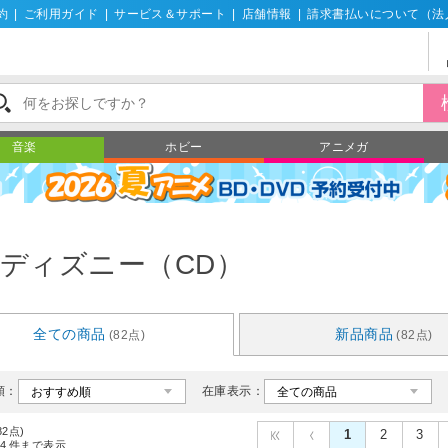
約
|
ご利用ガイド
|
サービス＆サポート
|
店舗情報
|
請求書払いについて（法
音楽
ホビー
アニメガ
ディズニー（CD）
全ての商品
新品商品
(82点)
(82点)
順：
在庫表示：
82点)
1
2
3
4
件まで表示