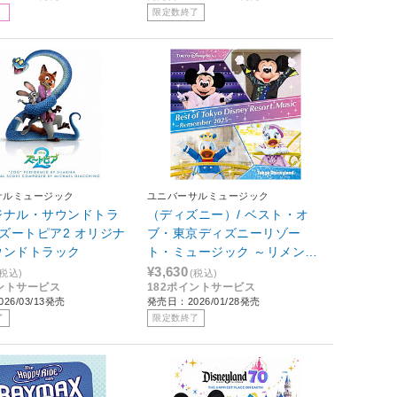
限定数終了
サルミュージック
ユニバーサルミュージック
ジナル・サウンドトラ
（ディズニー）/ ベスト・オ
 ズートピア2 オリジナ
ブ・東京ディズニーリゾー
ウンドトラック
ト・ミュージック ～リメンバ
ー2025～
¥3,630
(税込)
(税込)
イントサービス
182ポイントサービス
26/03/13発売
発売日：2026/01/28発売
了
限定数終了