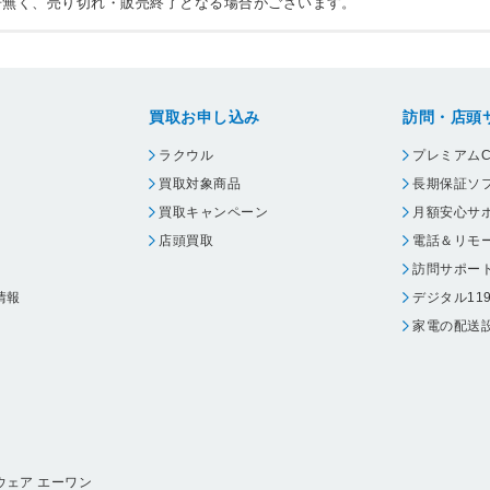
告無く、売り切れ・販売終了となる場合がございます。
買取お申し込み
訪問・店頭
ラクウル
プレミアムC
買取対象商品
長期保証ソ
買取キャンペーン
月額安心サ
店頭買取
電話＆リモ
訪問サポー
情報
デジタル11
家電の配送
ウェア エーワン