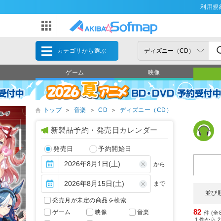
利用規
カテゴリから選ぶ
ゲーム
映像
トップ
＞
音楽
＞
CD
＞
ディズニー（CD）
新製品予約・発売日カレンダー
発売日
予約開始日
から
まで
並び
発売月が未定の商品を検索
82
ゲーム
映像
音楽
件 (全
1
件から
2