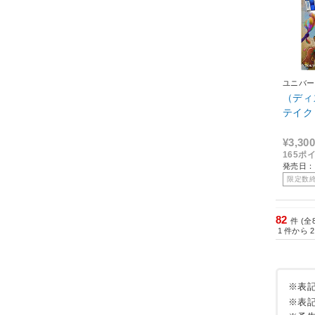
ユニバー
（ディ
テイク
¥3,300
165ポ
発売日：2
限定数
82
件 (全
1
件から
2
※表
※表