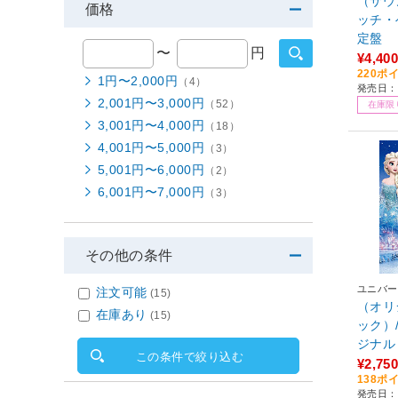
（サウ
価格
ッチ・
定盤
〜
円
¥4,400
220ポ
1円〜2,000円
（4）
発売日：2
2,001円〜3,000円
（52）
在庫限
3,001円〜4,000円
（18）
4,001円〜5,000円
（3）
5,001円〜6,000円
（2）
6,001円〜7,000円
（3）
その他の条件
ユニバー
注文可能
(15)
（オリ
在庫あり
(15)
ック）
ジナル
この条件で絞り込む
【852
¥2,750
138ポ
発売日：2