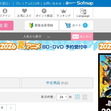
人窓口）
|
プレミアムCLUB
|
お問い合わせ
|
ログイン
お気に入り
ポイント確認
ランキング
Language
新規会員登録
カート
0
人名から探す
成人向け
R18
中古商品
(0点)
表示件数：
件
4