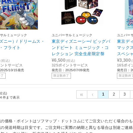
サルミュージック
ユニバーサルミュージック
ユニバー
ズニー）/ ドリームス・
東京ディズニーシー/ ビッグバ
東京ディ
・フライト
ンドビート ミュージック・コ
マック
レクション 完全生産限定盤
スペシ
¥6,500
¥3,300
(税込)
(税込)
イントサービス
325ポイントサービス
165ポ
025/10/15発売
発売日：2025/07/09発売
発売日：20
終了
限定数終了
限定数終
82点)
1
2
3
4
件まで表示
記の価格・ポイントはソフマップ・ドットコムにてご注文いただく場合のも
記の発送時期は目安です。ご注文時に実際の納期と異なる場合は別途ご連絡