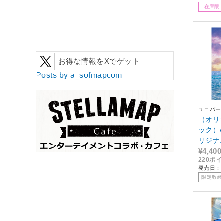
在庫限
お得な情報をXでゲット
Posts by a_sofmapcom
ユニバー
（オリ
ック）
リジナ
デラッ
¥4,400
220ポ
発売日：2
限定数