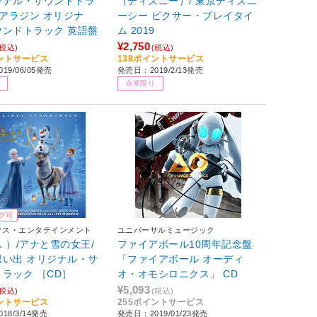
ジナル・サウンドトラ
（ディズニー）/ 東京ディズニ
 アラジン オリジナ
ーシー ピクサー・プレイタイ
ウンドトラック 英語盤
ム 2019
¥2,750
(税込)
(税込)
イントサービス
138ポイントサービス
19/06/05発売
発売日：2019/2/13発売
在庫限り
グ可
クス・エンタテインメント
ユニバーサルミュージック
．）/アナと雪の女王/
ファイアボール10周年記念盤
思い出 オリジナル・サ
「ファイアボール オーディ
ウンドトラック ［CD］
オ・オモシロニクス」 CD
¥5,093
(税込)
(税込)
イントサービス
255ポイントサービス
18/3/14発売
発売日：2019/01/23発売