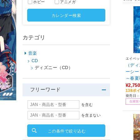
ホビー
アニメガ
カレンダー検索
カテゴリ
音楽
エイベッ
CD
（ディ
ディズニー（CD）
ーシー
～春夏秋冬～ 
2】
¥2,750
フリーワード
138ポ
発売日：2
在庫限
を含む
を含まない
この条件で絞り込む