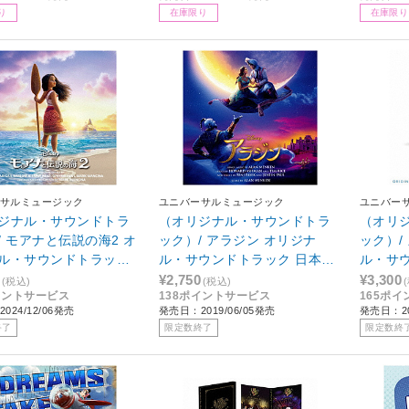
り
在庫限り
在庫限り
サルミュージック
ユニバーサルミュージック
ユニバー
ジナル・サウンドトラ
（オリジナル・サウンドトラ
（オリ
/ モアナと伝説の海2 オ
ック）/ アラジン オリジナ
ック）/
ル・サウンドトラック
ル・サウンドトラック 日本語
ル・サ
クス版
盤
¥2,750
¥3,300
(税込)
(税込)
イントサービス
138ポイントサービス
165ポ
024/12/06発売
発売日：2019/06/05発売
発売日：20
終了
限定数終了
限定数終