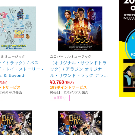
サルミュージック
ユニバーサルミュージック
ドトラック）/ ベス
（オリジナル・サウンドトラ
・トイ・ストーリー -
ック）/ アラジン オリジナ
rs ＆ Beyond-
ル・サウンドトラック デラッ
クス盤
¥3,768
(税込)
(税込)
イントサービス
189ポイントサービス
26/07/03発売
発売日：2019/06/05発売
在庫限り