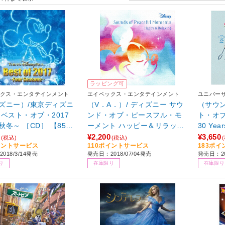
ラッピング可
クス・エンタテインメント
エイベックス・エンタテインメント
ユニバー
ズニー）/東京ディズニ
（V．A．）/ ディズニー サウ
（サウン
 ベスト・オブ・2017
ンド・オブ・ピースフル・モ
ト・オブ
［CD］ 【85
ーメント ハッピー＆リラック
30 Yea
ス
¥2,200
¥3,650
(税込)
(税込)
イントサービス
110ポイントサービス
183ポ
018/3/14発売
発売日：2018/07/04発売
発売日：20
り
在庫限り
在庫限り