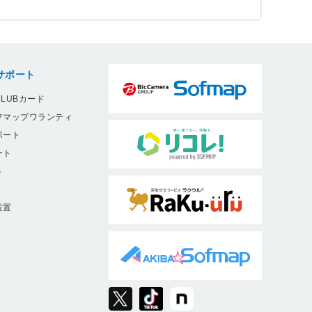
サポート
LUBカード
フマップワランティ
ポート
ート
ト
9
設置