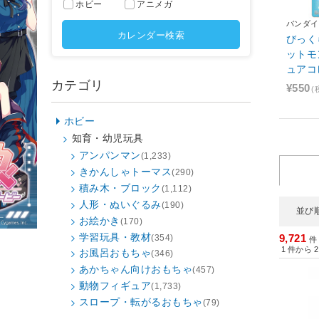
ホビー
アニメガ
バンダイ
カレンダー検索
びっく
ットモ
ュアコ
カテゴリ
知への
¥550
(
ホビー
知育・幼児玩具
アンパンマン
(1,233)
きかんしゃトーマス
(290)
積み木・ブロック
(1,112)
人形・ぬいぐるみ
(190)
並び
お絵かき
(170)
学習玩具・教材
9,721
(354)
件
1
件から
2
お風呂おもちゃ
(346)
あかちゃん向けおもちゃ
(457)
動物フィギュア
(1,733)
スロープ・転がるおもちゃ
(79)