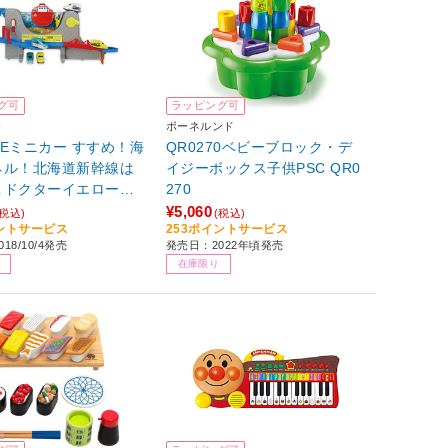
グ可
ラッピング可
ト
ボーネルンド
Eミニカー すすめ！海
QR0270ベビーブロック・デ
ネル！北海道新幹線は
イジーボックス子供PSC QR0
＆ドクターイエローセ
270
¥5,060
(税込)
(税込)
イントサービス
253ポイントサービス
18/10/4発売
発売日：2022年頃発売
在庫限り