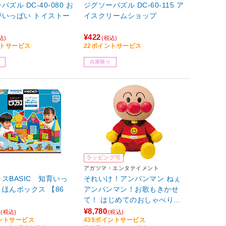
ズル DC-40-080 お
ジグソーパズル DC-60-115 ア
がいっぱい トイストー
イスクリームショップ
¥422
込)
(税込)
ントサービス
22ポイントサービス
在庫限り
ラッピング可
アガツマ・エンタテイメント
スBASIC 知育いっ
それいけ！アンパンマン ねぇ
ほんボックス 【86
アンパンマン！お歌もきかせ
て！ はじめてのおしゃべりDX
【864】
¥8,780
(税込)
(税込)
イントサービス
439ポイントサービス