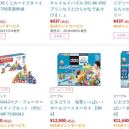
DEミニカードクターイ
チャイルドパズル DC-46-082
ジグソーパ
/700系新幹線
プリンセスとひらがなであそ
もちゃ
びましょ
リー
¥437
¥437
税込)
(税込)
(税
ントサービス
22ポイントサービス
44ポイ
017/2/9発売
発売日：2018/08/01発売
在庫限り
り
在庫限り
ング可
ラッピング可
ンド
ピープル
ピープル
03004Jマグ・フォーマー
ピタゴラス 知育いっぱい！
ピタゴラ
イティブセット（90ピ
ボールコースターＤＸ 【86
ぱい！き
ース） MF703004J
4】
4】
00
¥12,900
¥11,440
(税込)
(税込)
5ポイントサービス
645ポイントサービス
572ポ