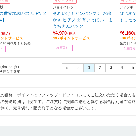
ング可
ラッピング可
ラッピン
版
ジョイパレット
ディンギ
世界地図パズル PN-2
それいけ！アンパンマン お絵
はじめ
64】
かき ピアノ 知育いっぱい！よ
すしセ
うちえんバッグ
¥4,970
¥6,160
(税込)
(税込)
イントサービス
497ポイントサービス
308ポ
2023年9月下旬発売
発売日：20
在庫限り
り
在庫限り
 (全9,721点)
1
2
3
4
5
4
件まで表示
記の価格・ポイントはソフマップ・ドットコムにてご注文いただく場合のも
記の発送時期は目安です。ご注文時に実際の納期と異なる場合は別途ご連絡
告無く、売り切れ・販売終了となる場合がございます。