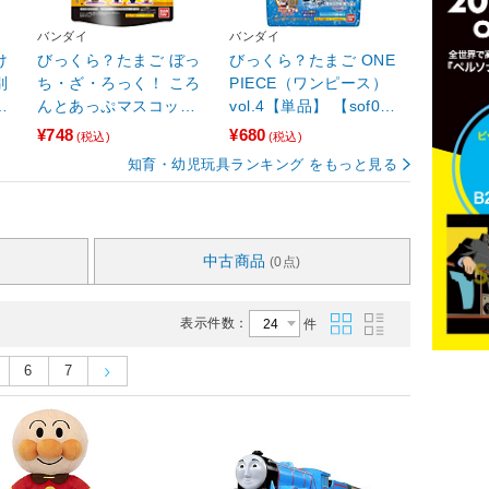
バンダイ
バンダイ
け
びっくら？たまご ぼっ
びっくら？たまご ONE
別
ち・ざ・ろっく！ ころ
PIECE（ワンピース）
ポ
んとあっぷマスコット
vol.4【単品】 【sof00
【単品】 【sof001】
1】
¥748
¥680
(税込)
(税込)
知育・幼児玩具ランキング をもっと見る
中古商品
(0点)
表示件数：
件
6
7