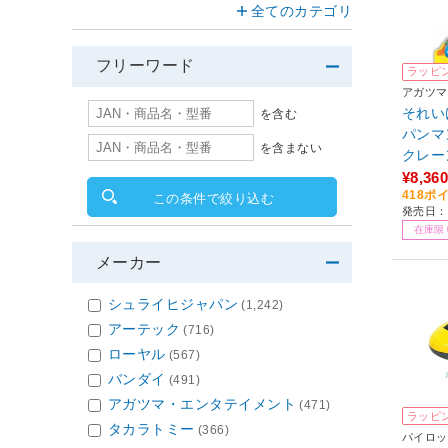
全てのカテゴリ
フリーワード
ラッピ
アガツマ
それい
を含む
パンマ
を含まない
クレー
¥8,360
418ポ
この条件で絞り込む
発売日：2
在庫限
メーカー
シュライヒジャパン
(1,242)
アーテック
(716)
ローヤル
(567)
バンダイ
(491)
アガツマ・エンタテイメント
(471)
ラッピ
タカラトミー
(366)
パイロッ