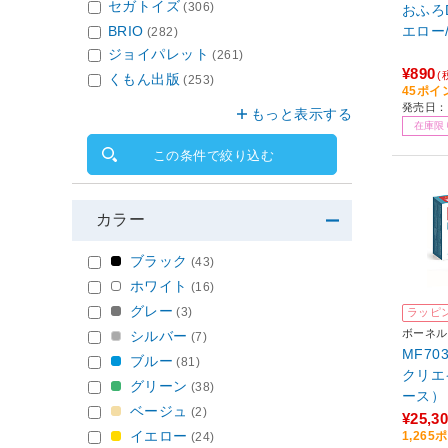
セガトイズ
(306)
おふろ
エロー
BRIO
(282)
ジョイパレット
(261)
¥890
(
くもん出版
(253)
45ポイ
発売日：2
もっと表示する
在庫限
この条件で絞り込む
カラー
ブラック
(43)
ホワイト
(16)
グレー
(3)
ラッピ
ボーネル
シルバー
(7)
MF7
ブルー
(81)
クリエ
グリーン
(38)
ベージュ
(2)
¥25,3
イエロー
1,26
(24)