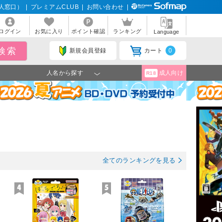
人窓口）
|
プレミアムCLUB
|
お問い合わせ
|
ログイン
お気に入り
ポイント確認
ランキング
Language
新規会員登録
カート
0
人名から探す
成人向け
R18
全てのランキングを見る