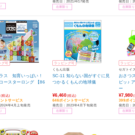
発売日：2021/4/17発売
発売日：2
り
在庫限り
在庫限り
ング可
ラッピング可
ラッピン
くもん出版
セガトイ
ラス 知育いっぱい！
SC-11 知らない国がすぐに見
おさつ
コースターロング 【86
つかるくもんの地球儀
ピッ♪ 
ー
¥6,460
¥7,980
(税込)
(税込)
イントサービス
646ポイントサービス
399ポ
2024年4月上旬発売
発売日：2023年4月下旬発売
発売日：20
り
在庫限り
在庫限り