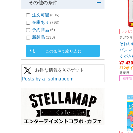
その他の条件
注文可能
(806)
在庫あり
(793)
予約商品
(5)
ラッピ
新製品
(130)
アガツマ
それい
パンマ
この条件で絞り込む
くがき
¥7,430
372ポ
お得な情報をXでゲット
発売日：2
Posts by a_sofmapcom
在庫限