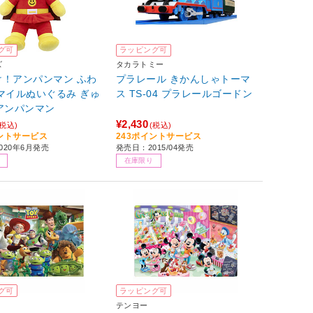
グ可
ラッピング可
ズ
タカラトミー
け！アンパンマン ふわ
プラレール きかんしゃトーマ
マイルぬいぐるみ ぎゅ
ス TS-04 プラレールゴードン
アンパンマン
¥2,430
(税込)
(税込)
イントサービス
243ポイントサービス
020年6月発売
発売日：2015/04発売
在庫限り
グ可
ラッピング可
テンヨー