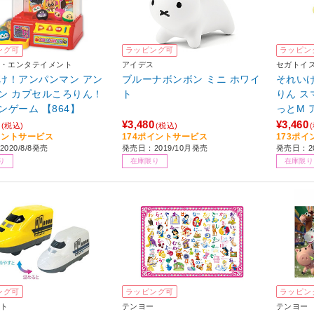
ング可
ラッピング可
ラッピン
・エンタテイメント
アイデス
セガトイ
け！アンパンマン アン
ブルーナボンボン ミニ ホワイ
それい
ン カプセルころりん！
ト
りん ス
ンゲーム 【864】
っとM 
¥3,480
¥3,460
(税込)
(税込)
イントサービス
174ポイントサービス
173ポ
020/8/8発売
発売日：2019/10月発売
発売日：2
り
在庫限り
在庫限り
ング可
ラッピング可
ラッピン
ト
テンヨー
テンヨー