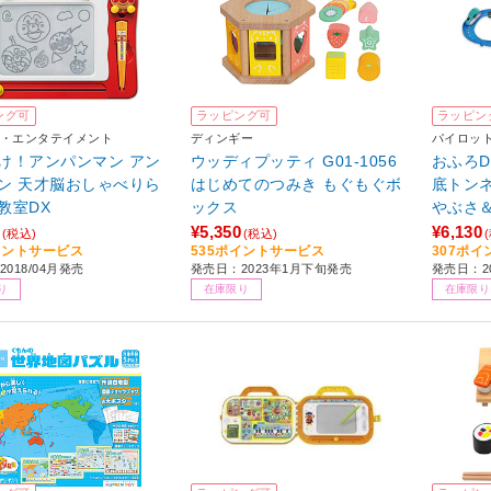
ング可
ラッピング可
ラッピン
・エンタテイメント
ディンギー
パイロッ
け！アンパンマン アン
ウッディプッティ G01-1056
おふろD
ン 天才脳おしゃべりら
はじめてのつみき もぐもぐボ
底トン
教室DX
ックス
やぶさ
ット
¥5,350
¥6,130
(税込)
(税込)
イントサービス
535ポイントサービス
307ポ
018/04月発売
発売日：2023年1月下旬発売
発売日：20
り
在庫限り
在庫限り