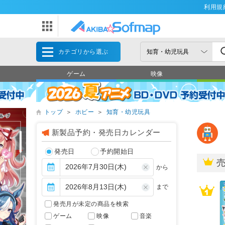
利用規
カテゴリから選ぶ
ゲーム
映像
トップ
＞
ホビー
＞
知育・幼児玩具
新製品予約・発売日カレンダー
発売日
予約開始日
から
まで
発売月が未定の商品を検索
ゲーム
映像
音楽