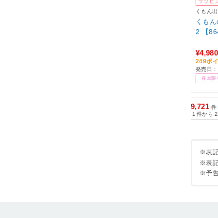
ラッピ
くもん出
くもんの
2 【8
¥4,980
249ポ
発売日：
在庫限
9,721
件
1
件から
2
※表
※表
※予