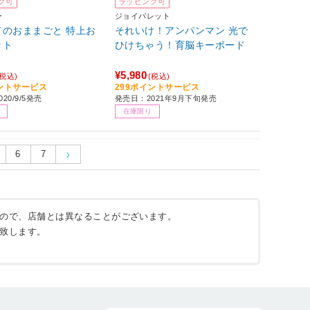
グ可
ラッピング可
ー
ジョイパレット
てのおままごと 特上お
それいけ！アンパンマン 光で
ット
ひけちゃう！育脳キーボード
¥5,980
(税込)
(税込)
イントサービス
299ポイントサービス
20/9/5発売
発売日：2021年9月下旬発売
在庫限り
6
7
ので、店舗とは異なることがございます。
致します。