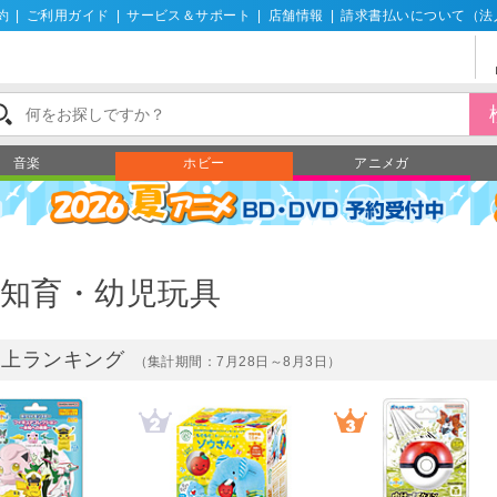
約
|
ご利用ガイド
|
サービス＆サポート
|
店舗情報
|
請求書払いについて（法
音楽
ホビー
アニメガ
知育・幼児玩具
売上ランキング
（集計期間：7月28日～8月3日）