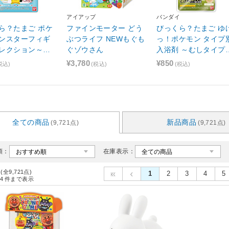
アイアップ
バンダイ
ら？たまご ポケ
ファインモーター どう
びっくら？たまご ゆ
ンスターフィギ
ぶつライフ NEWもぐも
っ！ポケモン タイプ
レクション～未
ぐゾウさん
入浴剤 ～むしタイプ
挑戦～【単品】
ケモン～【単品】
¥3,780
¥850
税込)
(税込)
(税込)
全ての商品
新品商品
(9,721点)
(9,721点)
順：
在庫表示：
 (全9,721点)
1
2
3
4
5
4
件まで表示