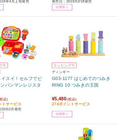
024年4月上旬発売
発売日：2023/02/18発売
在庫限り
グ可
ラッピング可
ズ
ディンギー
スイスイ！セルフでピ
G03-1177 はじめてのつみき
アンパンマンレジスタ
RING 10 つみきの王国
¥5,480
(税込)
(税込)
イントサービス
274ポイントサービス
20/02月発売
在庫限り