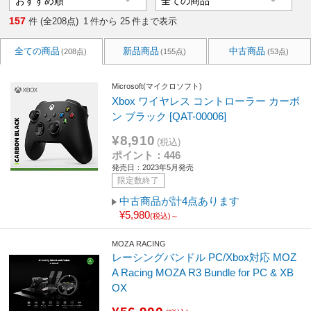
157
件 (全208点)
1
件から
25
件まで表示
全ての商品
新品商品
中古商品
(208点)
(155点)
(53点)
Microsoft(マイクロソフト)
Xbox ワイヤレス コントローラー カーボ
ン ブラック [QAT-00006]
¥8,910
(税込)
ポイント：446
発売日：2023年5月発売
限定数終了
中古商品が計4点あります
¥5,980
(税込)～
MOZA RACING
レーシングバンドル PC/Xbox対応 MOZ
A Racing MOZA R3 Bundle for PC & XB
OX