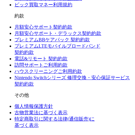
ビック買取マネー利用規約
約款
月額安心サポート契約約款
月額安心サポート・デラックス契約約款
プレミアムBBケアパック 契約約款
プレミアムLTEモバイルブロードバンド
契約約款
電話&リモート 契約約款
訪問サポートご利用約款
ハウスクリーニングご利用約款
Nintendo Switchシリーズ 修理交換・安心保証サービス
契約約款
その他
個人情報保護方針
古物営業法に基づく表示
特定商取引に関する法律(通信販売)に
基づく表示