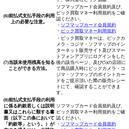
ソフマップカード会員規約及び、
ビック買取マネー利用規約をご確
(6)前払式支払手段の利用
認ください。
上の必要な注意。
・
ソフマップカード会員規約
・
ビック買取マネー利用規約
・ビック買取マネーは、ビックカ
メラ・コジマ・ソフマップのイン
ターネット販売サイト及びスマー
トフォンアプリにログインをした
(7)当該未使用残高を知る
後の該当ページ、及び(5)の店頭に
ことができる方法。
て商品購入時にビックカメラ・コ
ジマ・ソフマップのポイントカー
ドをご提示頂いた際の販売レシー
トにて、確認することができま
す。
(8)前払式支払手段の利用
に係る約款若しくは説明
ソフマップカード会員規約及び、
書又はこれらに類する書
ビック買取マネー利用規約をご確
面（以下この条において
認ください。
「約款等」という。）が
・
ソフマップカード会員規約