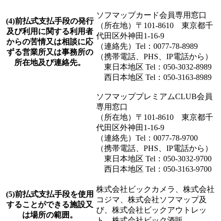
ソフマップカード会員専用窓口
(4)前払式支払手段の発行
（所在地）〒101-8610 東京都千
及び利用に関する利用者
代田区外神田1-16-9
からの苦情又は相談に応
（連絡先）Tel：0077-78-8989
ずる営業所又は事務所の
（携帯電話、PHS、IP電話から）
所在地及び連絡先。
東日本地区 Tel：050-3032-8989
西日本地区 Tel：050-3163-8989
ソフマッププレミアムCLUB会員
専用窓口
（所在地）〒101-8610 東京都千
代田区外神田1-16-9
（連絡先）Tel：0077-78-9700
（携帯電話、PHS、IP電話から）
東日本地区 Tel：050-3032-9700
西日本地区 Tel：050-3163-9700
株式会社ビックカメラ、株式会社
(5)前払式支払手段を使用
コジマ、株式会社ソフマップ及
することができる施設又
び、株式会社ビックアウトレッ
は場所の範囲。
ト、株式会社ビック酒販