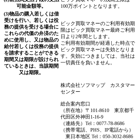
可能金額等。
100万ポイントとなります。
(3)物品の購入若しくは借
受けを行い、若しくは役
ビック買取マネーのご利用有効期
務の提供を受ける場合に
限はビック買取マネー最終ご利用
これらの代価の弁済のた
日より2年間とします。
めに使用し、又は物品の
ご利用有効期間が経過した時点で
給付若しくは役務の提供
ビック買取マネーは失効となりま
を請求することができる
す。失効につきましては、当社は
期間又は期限が設けられ
一切責任を負いません。
ているときは、当該期間
又は期限。
株式会社ソフマップ カスタマー
センター
総合案内窓口
（所在地）〒101-8610 東京都千
代田区外神田1-16-9
（連絡先）Tel：0077-78-8686
（携帯電話、PHS、IP電話から）
東日本地区 Tel：050-3032-8686