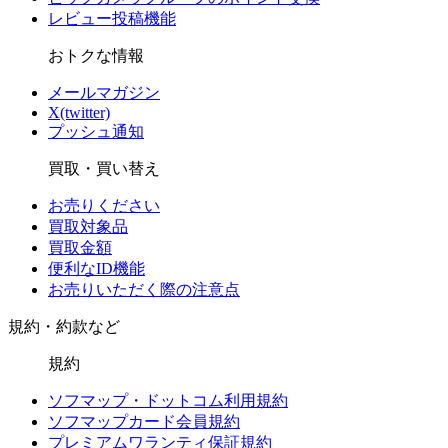
レビュー投稿機能
おトクな情報
メールマガジン
X(twitter)
プッシュ通知
買取・買い替え
お売りください
買取対象品
買取金額
便利なID機能
お売りいただく際の注意点
規約・約款など
規約
ソフマップ・ドットコム利用規約
ソフマップカード会員規約
プレミアムワランティ保証規約