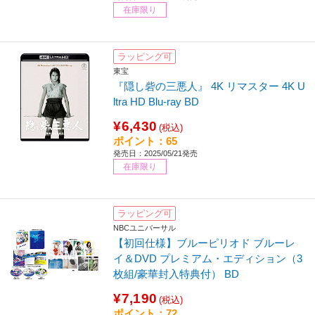
在庫限り
ラッピング可
東宝
『隠し砦の三悪人』 4K リマスター 4K U
ltra HD Blu-ray BD
¥6,430
(税込)
ポイント：65
発売日：2025/05/21発売
在庫限り
ラッピング可
NBCユニバーサル
【初回仕様】ブルーピリオド ブルーレ
イ＆DVD プレミアム・エディション（3
枚組/豪華封入特典付） BD
¥7,190
(税込)
ポイント：72