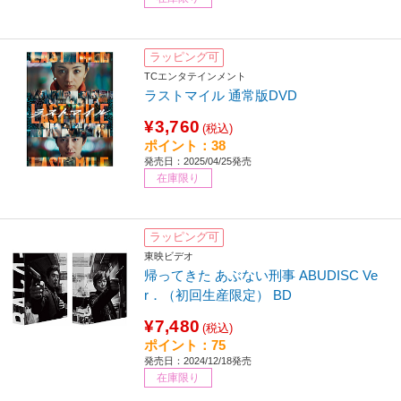
ラッピング可
TCエンタテインメント
ラストマイル 通常版DVD
¥3,760
(税込)
ポイント：38
発売日：2025/04/25発売
在庫限り
ラッピング可
東映ビデオ
帰ってきた あぶない刑事 ABUDISC Ve
r．（初回生産限定） BD
¥7,480
(税込)
ポイント：75
発売日：2024/12/18発売
在庫限り