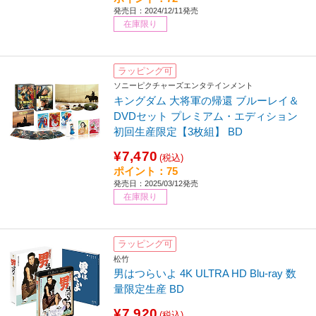
発売日：2024/12/11発売
在庫限り
ラッピング可
ソニーピクチャーズエンタテインメント
キングダム 大将軍の帰還 ブルーレイ＆
DVDセット プレミアム・エディション
初回生産限定【3枚組】 BD
¥7,470
(税込)
ポイント：75
発売日：2025/03/12発売
在庫限り
ラッピング可
松竹
男はつらいよ 4K ULTRA HD Blu-ray 数
量限定生産 BD
¥7,920
(税込)