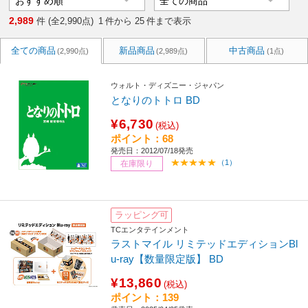
2,989
件 (全2,990点)
1
件から
25
件まで表示
全ての商品
新品商品
中古商品
(2,990点)
(2,989点)
(1点)
ウォルト・ディズニー・ジャパン
となりのトトロ BD
¥6,730
(税込)
ポイント：68
発売日：2012/07/18発売
（1）
在庫限り
ラッピング可
TCエンタテインメント
ラストマイル リミテッドエディションBl
u-ray【数量限定版】 BD
¥13,860
(税込)
ポイント：139