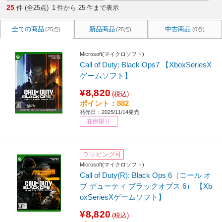
25
件 (全25点)
1
件から
25
件まで表示
全ての商品
新品商品
中古商品
(25点)
(25点)
(0点)
Microsoft(マイクロソフト)
Call of Duty: Black Ops7 【XboxSeriesX
ゲームソフト】
¥8,820
(税込)
ポイント：882
発売日：2025/11/14発売
在庫限り
ラッピング可
Microsoft(マイクロソフト)
Call of Duty(R): Black Ops 6（コール オ
ブ デューティ ブラックオプス 6） 【Xb
oxSeriesXゲームソフト】
¥8,820
(税込)