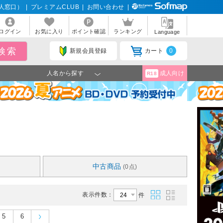
人窓口）
|
プレミアムCLUB
|
お問い合わせ
|
ログイン
お気に入り
ポイント確認
ランキング
Language
新規会員登録
カート
0
人名から探す
成人向け
R18
中古商品
(0点)
表示件数：
件
5
6