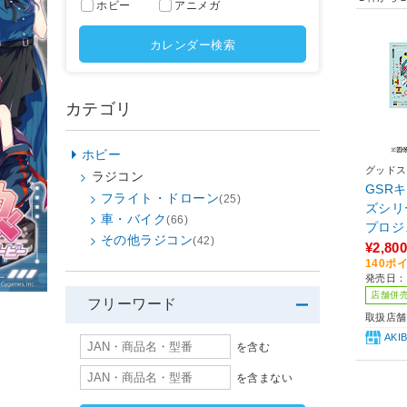
ホビー
アニメガ
カレンダー検索
カテゴリ
ホビー
グッドス
ラジコン
GSR
フライト・ドローン
(25)
ズシリ
車・バイク
(66)
プロジ
その他ラジコン
(42)
2025V
¥2,800
140ポ
カーセッ
発売日：
店舗併
フリーワード
取扱店舗
AK
を含む
を含まない