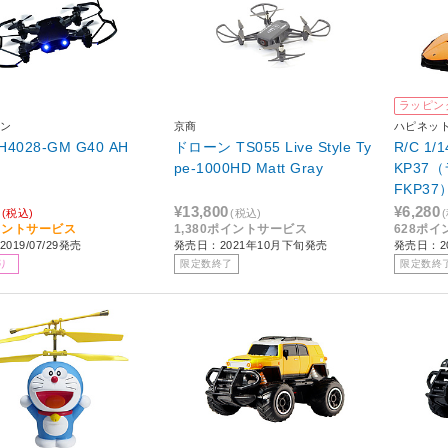
ラッピン
ン
京商
ハピネッ
H4028-GM G40 AH
ドローン TS055 Live Style Ty
R/C 1/1
pe-1000HD Matt Gray
KP37
FKP37
¥13,800
¥6,280
(税込)
(税込)
イントサービス
1,380ポイントサービス
628ポ
019/07/29発売
発売日：2021年10月下旬発売
発売日：20
り
限定数終了
限定数終