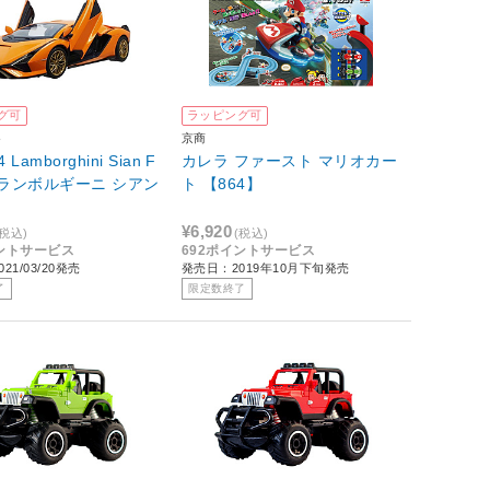
グ可
ラッピング可
ト
京商
4 Lamborghini Sian F
カレラ ファースト マリオカー
（ランボルギーニ シアン
ト 【864】
）
¥6,920
(税込)
(税込)
イントサービス
692ポイントサービス
21/03/20発売
発売日：2019年10月下旬発売
了
限定数終了