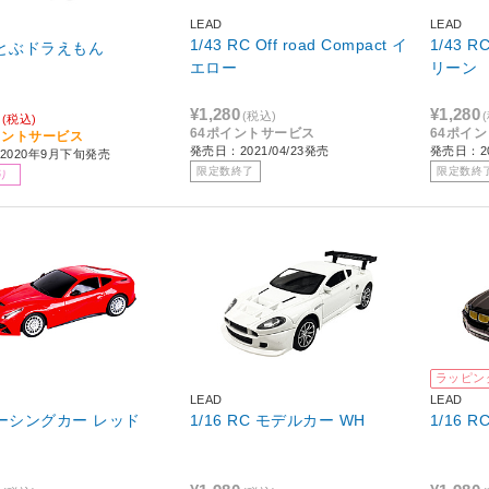
LEAD
LEAD
1/43 RC Off road Compact イ
1/43 RC
空とぶドラえもん
エロー
リーン
¥1,280
¥1,280
(税込)
(税込)
64ポイントサービス
64ポイ
イントサービス
発売日：2021/04/23発売
発売日：20
2020年9月下旬発売
限定数終了
限定数終
り
ラッピン
LEAD
LEAD
レーシングカー レッド
1/16 RC モデルカー WH
1/16 