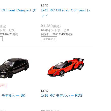
LEAD
 Off road Compact グ
1/43 RC Off road Compact レ
ッド
¥1,280
(税込)
(税込)
ントサービス
64ポイントサービス
21/04/23発売
発売日：2021/04/23発売
了
限定数終了
グ可
LEAD
RC モデルカー BK
1/16 RC モデルカー RD2