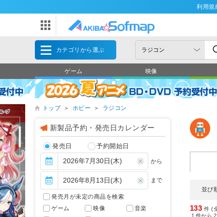
利用規
カテゴリから選ぶ
ゲーム
映像
トップ
＞
ホビー
＞
ラジコン
新製品予約・発売日カレンダー
発売日
予約開始日
から
まで
並び
発売月が未定の商品を検索
133
ゲーム
映像
音楽
件 (
1
件から
2