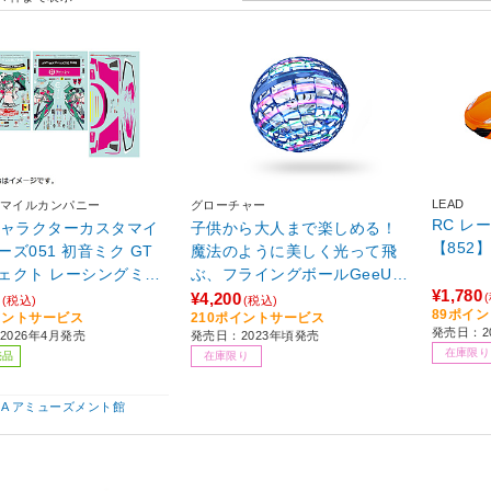
LEAD
マイルカンパニー
グローチャー
RC レ
キャラクターカスタマイ
子供から大人まで楽しめる！
【852
ーズ051 初音ミク GT
魔法のように美しく光って飛
ェクト レーシングミク
ぶ、フライングボールGeeUF
¥1,780
er. 1/10scale用ステッ
O X1【多様な遊び方／子供に
¥4,200
(税込)
(税込)
89ポイ
イントサービス
210ポイントサービス
ト 【sof001】
も安全／LEDライト／ギフト
発売日：20
2026年4月発売
発売日：2023年頃発売
に】ブルー Gloture GeeUFO-
在庫限り
売品
在庫限り
x1-bl
IBA アミューズメント館