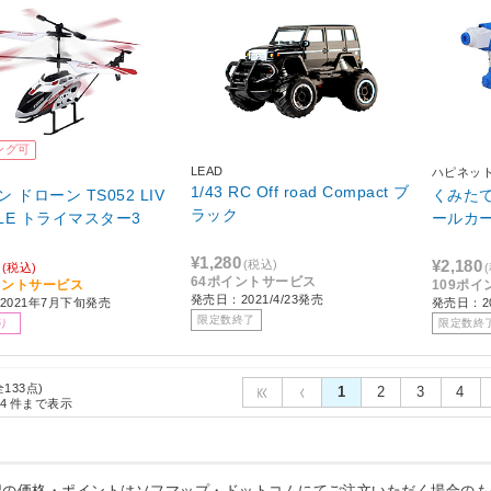
ング可
LEAD
ハピネッ
1/43 RC Off road Compact ブ
 ドローン TS052 LIV
くみたて
ラック
YLE トライマスター3
ールカ
¥1,280
¥2,180
(税込)
(税込)
64ポイントサービス
イントサービス
109ポ
発売日：2021/4/23発売
2021年7月下旬発売
発売日：20
限定数終了
り
限定数終
全133点)
1
2
3
4
4
件まで表示
記の価格・ポイントはソフマップ・ドットコムにてご注文いただく場合のも