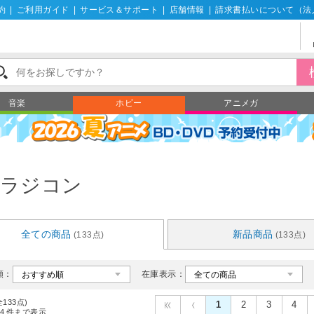
約
|
ご利用ガイド
|
サービス＆サポート
|
店舗情報
|
請求書払いについて（法
音楽
ホビー
アニメガ
ラジコン
全ての商品
新品商品
(133点)
(133点)
順：
在庫表示：
全133点)
1
2
3
4
4
件まで表示