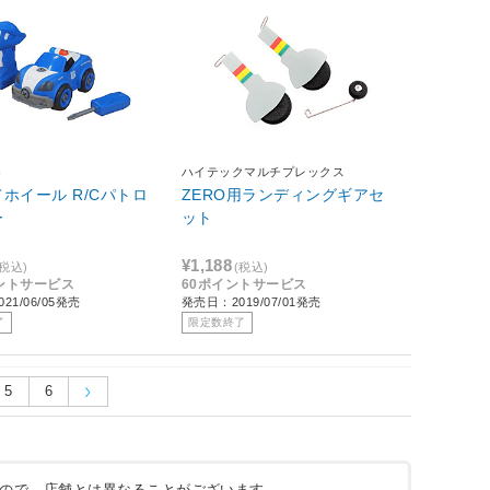
ト
ハイテックマルチプレックス
ホイール R/Cパトロ
ZERO用ランディングギアセ
ー
ット
¥1,188
(税込)
(税込)
イントサービス
60ポイントサービス
21/06/05発売
発売日：2019/07/01発売
了
限定数終了
5
6
ので、店舗とは異なることがございます。