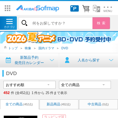
トップ
＞
映像
＞
国内ドラマ
＞
DVD
新製品予約
人名から探す
発売日カレンダー
DVD
452
件 (全452点)
1
件から
25
件まで表示
全ての商品
新品商品
中古商品
(452点)
(452点)
(0点)
ラッピング可